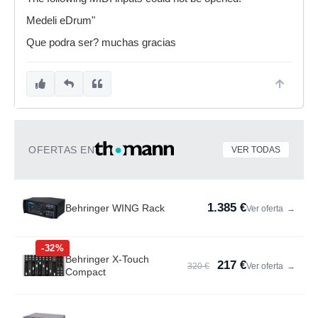
Medeli eDrum"
Que podra ser? muchas gracias
OFERTAS EN
VER TODAS
1.385 €
Behringer WING Rack
Ver oferta
→
-32%
Behringer X-Touch
217 €
320 €
Ver oferta
→
Compact