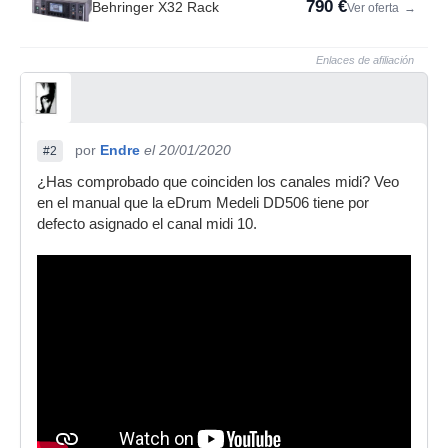
790 €
Behringer X32 Rack
Ver oferta
→
Enlaces de afiliación
por
Endre
el 20/01/2020
#2
¿Has comprobado que coinciden los canales midi? Veo
en el manual que la eDrum Medeli DD506 tiene por
defecto asignado el canal midi 10.