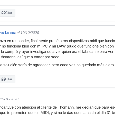
Citar
ina Lopez
el 10/10/2020
anza en responder, finalmente probé otros dispositivos midi que func
y no funciona bien con mi PC y mi DAW (dudo que funcione bien con n
 compré y ayer investigando a ver quien era el fabricante para ver la
 thomann, así que a tomar por saco...
na solución sería de agradecer, pero cada vez ha quedado más claro 
Citar
 15/10/2020
nca tuve con atención al cliente de Thomann, me decían que para eso
que te prometen que es MIDI, y si no te das cuenta hasta el día 31 te