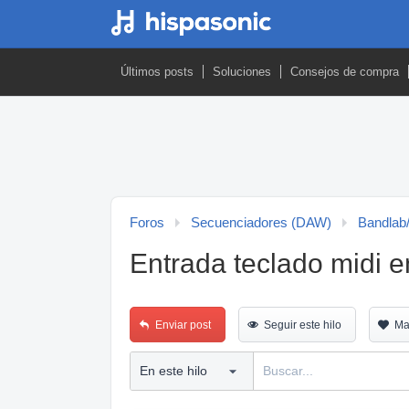
Últimos posts
Soluciones
Consejos de compra
Foros
Secuenciadores (DAW)
Bandla
Entrada teclado midi 
Enviar post
Seguir este hilo
Ma