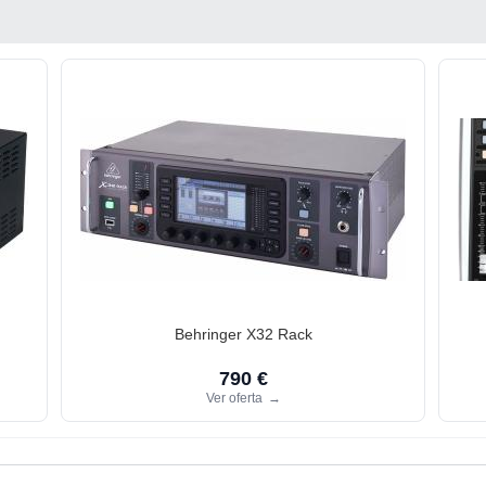
Behringer X32 Rack
790 €
Ver oferta
→