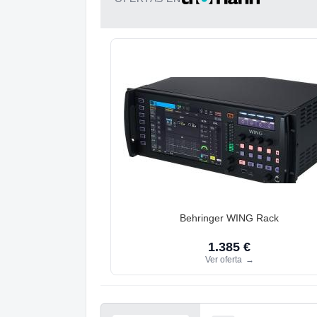
Behringer WING Rack
1.385 €
Ver oferta
→