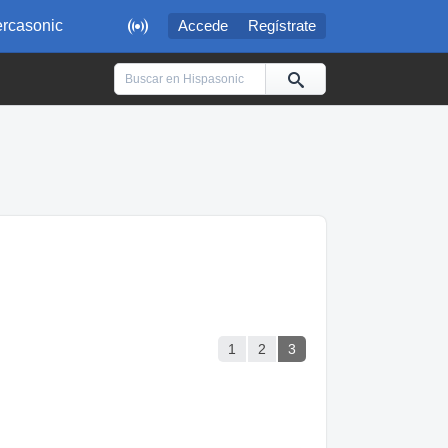

rcasonic
Accede
Regístrate
1
2
3