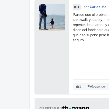
por
Carlos Mol
#31
Parece que el problema
cakewalk y saco y meto
repente desaparece y d
dicen del fabricante q
que eso supone pero h
seguro
1
Responder
OFERTAS EN