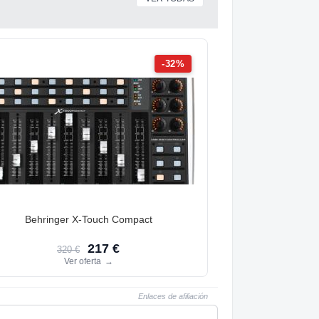
-32%
Behringer X-Touch Compact
217 €
320 €
Ver oferta
→
Enlaces de afiliación