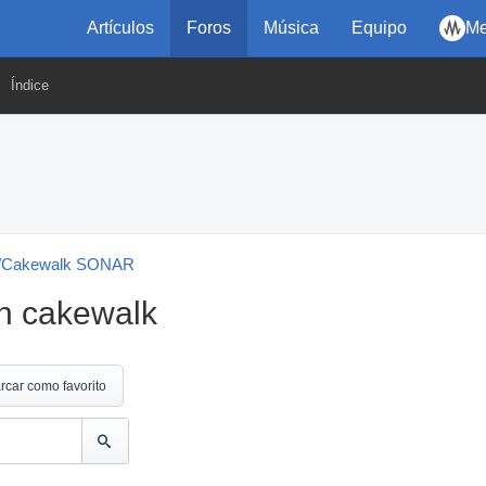
Artículos
Foros
Música
Equipo
Me
Índice
b/Cakewalk SONAR
en cakewalk
rcar como favorito