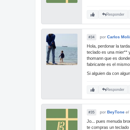
Responder
por
Carlos Mol
#34
Hola, perdonar la tard
teclado es una mier** 
thomann que es donde lo
fabricante es el mismo
Si alguien da con algu
Responder
por
BeyTone
el
#35
Jo... pues menuda bro
te compras un teclado 