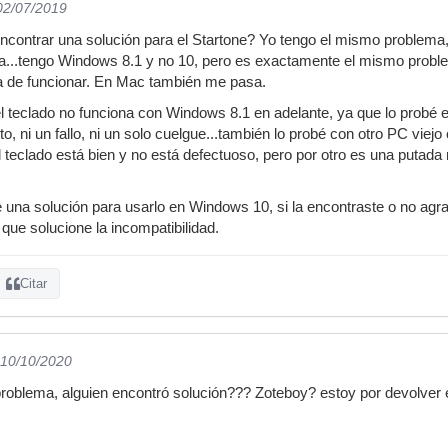
 02/07/2019
encontrar una solución para el Startone? Yo tengo el mismo problem
ma...tengo Windows 8.1 y no 10, pero es exactamente el mismo probl
ja de funcionar. En Mac también me pasa.
l teclado no funciona con Windows 8.1 en adelante, ya que lo probé en
o, ni un fallo, ni un solo cuelgue...también lo probé con otro PC viej
el teclado está bien y no está defectuoso, pero por otro es una putad
 una solución para usarlo en Windows 10, si la encontraste o no agrad
que solucione la incompatibilidad.
Citar
 10/10/2020
roblema, alguien encontró solución??? Zoteboy? estoy por devolver el