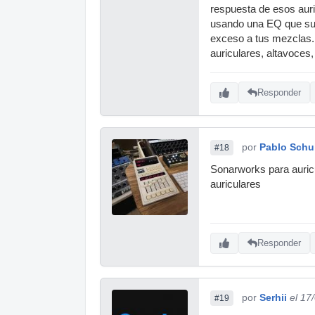
respuesta de esos auri
usando una EQ que sub
exceso a tus mezclas. 
auriculares, altavoces,
Responder
por
Pablo Schul
#18
Sonarworks para auricu
auriculares
Responder
por
Serhii
el 17
#19