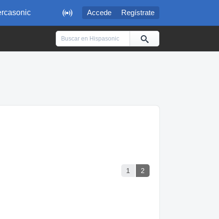

rcasonic
Accede
Regístrate
1
2