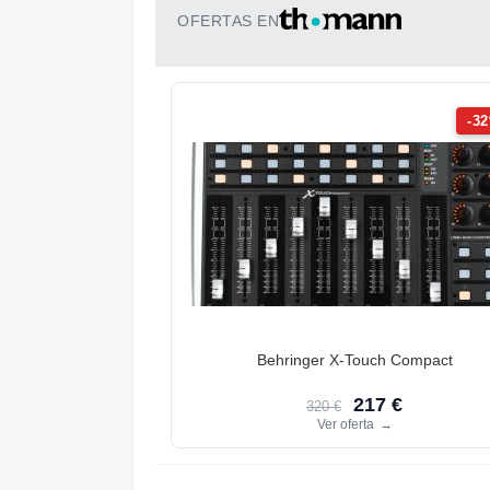
OFERTAS EN
-3
Behringer X-Touch Compact
217 €
320 €
Ver oferta
→