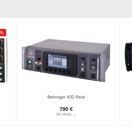
2%
Behringer X32 Rack
790 €
Ver oferta
→