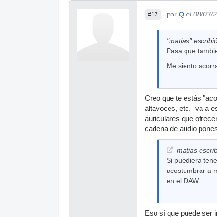
por
Q
el 08/03/
#17
"matias" escribió
Pasa que tambie
Me siento acor
Creo que te estás "aco
altavoces, etc.- va a 
auriculares que ofrecen
cadena de audio pones 
matias escrib
Si puediera ten
acostumbrar a m
en el DAW
Eso sí que puede ser i