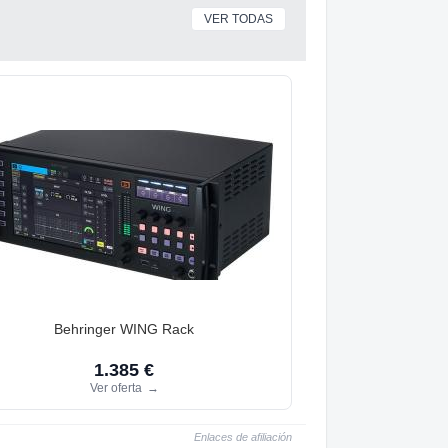
VER TODAS
Behringer WING Rack
1.385 €
Ver oferta
→
Enlaces de afiliación