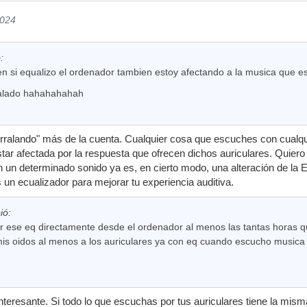
2024
:
n si equalizo el ordenador tambien estoy afectando a la musica que es
ralado hahahahahah
rralando" más de la cuenta. Cualquier cosa que escuches con cualqu
estar afectada por la respuesta que ofrecen dichos auriculares. Quier
 un determinado sonido ya es, en cierto modo, una alteración de la EQ
un ecualizador para mejorar tu experiencia auditiva.
ió:
er ese eq directamente desde el ordenador al menos las tantas horas
is oidos al menos a los auriculares ya con eq cuando escucho musica p
nteresante. Si todo lo que escuchas por tus auriculares tiene la mis