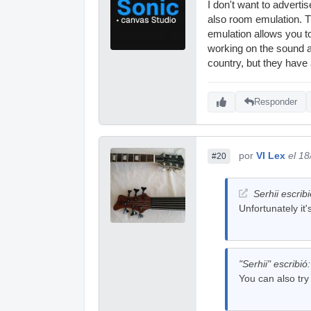
I don't want to advert
also room emulation. Th
emulation allows you to
working on the sound a 
country, but they have
Responder
por
VI Lex
el 1
#20
Serhii escribi
Unfortunately it
"Serhii" escribió:
You can also tr