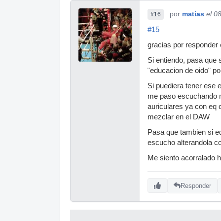
por
matias
el 0
#16
#15
gracias por responder c
Si entiendo, pasa que 
¨educacion de oido¨ por
Si puediera tener ese 
me paso escuchando mu
auriculares ya con eq 
mezclar en el DAW
Pasa que tambien si eq
escucho alterandola co
Me siento acorralado
Responder