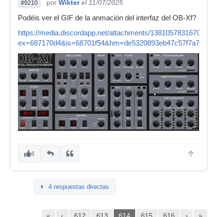
por
Wikter
el 11/07/2025
#9210
Podéis ver el GIF de la anmación del interfaz del OB-Xf?
https://media.discordapp.net/attachments/138105783167064
ex=687170d4&is=68701f54&hm=de5320893eb47c57f7a7c29a
4
4 respuestas directas
«
‹
612
613
614
615
616
›
»