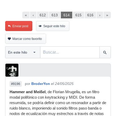
«
‹
612
613
614
615
616
›
»
Enviar post
Seguir este hilo
Marcar como favorito
por
BroderYon
el 24/05/2025
#9196
Hammer and Meißel
, de Florian Mrugella, es un filtro
modal polifónico con keytracking y MIDI. De forma
resumida, se podría definir como un resonador a partir de
ruido blanco, imponiendo al sonido filtros paso banda o
nodos de ecualización muy estrechos a través de notas