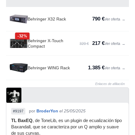
790 €
Behringer X32 Rack
Ver oferta
→
-32%
Behringer X-Touch
217 €
320 €
Ver oferta
→
Compact
1.385 €
Behringer WING Rack
Ver oferta
→
Enlaces de afiliación
por
BroderYon
el 25/05/2025
#9197
TL BaxEQ
, de ToneLib, es un plugin de ecualización tipo
Baxandall, que se caracteriza por un Q amplio y suave
de sus curvas.