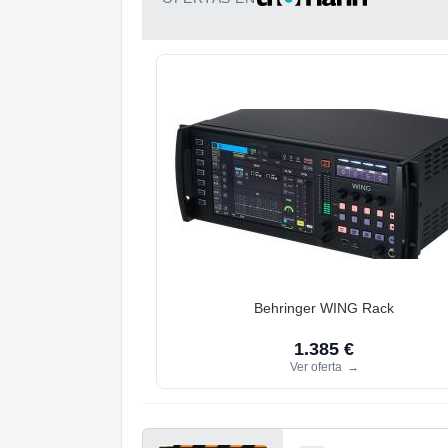
Behringer WING Rack
1.385 €
Ver oferta
→