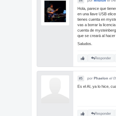
por
MrBlue
el 04
#4
Hola, parece que tiene
en una llave USB elice
tienes cuenta en myste
vas a borrar la licenci
cuenta de mysteinberg 
que se creará al hacer
Saludos.
Responder
por
Phaelon
el 
#5
Es el AI, ya lo hice, 
Responder