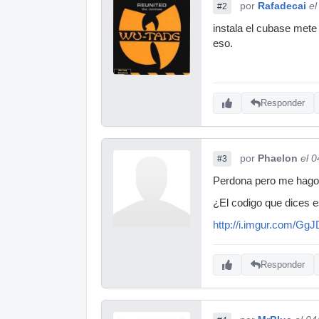
por
Rafadecai
el
#2
instala el cubase mete 
eso.
Responder
por
Phaelon
el 
#3
Perdona pero me hago u
¿El codigo que dices e
http://i.imgur.com/Gg
Responder