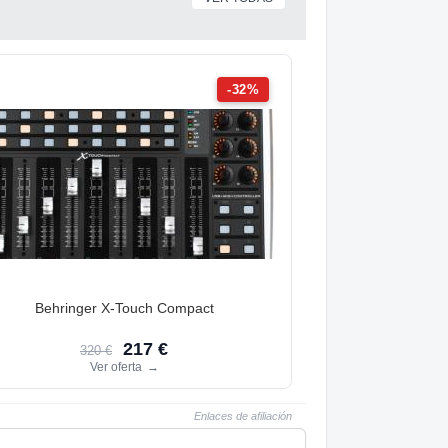
-32%
Behringer X-Touch Compact
217 €
320 €
Ver oferta
→
Enlaces de afiliación