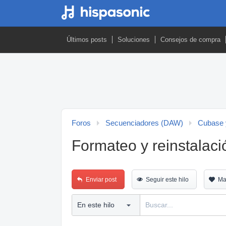
Últimos posts
Soluciones
Consejos de compra
Foros
Secuenciadores (DAW)
Cubase 
Formateo y reinstalac
Enviar post
Seguir este hilo
Ma