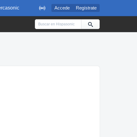

rcasonic
Accede
Regístrate