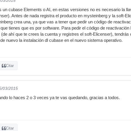
/03/2015
s un cubase Elements o AI, en estas versiones no es necesario la ll
nser). Antes de nada registra el producto en mysteinberg y la soft-El
inberg crea una, ya que vas a tener que pedir un código de reactivaci
a que tienes que es por software. Para pedir el código de reactivació
(de ahí que te crees la cuenta y registres el soft-Elicenser), tendrá
 de nuevo la instalación dl cubase en el nuevo sistema operativo.
Citar
05/03/2015
cuando lo haces 2 o 3 veces ya te vas quedando, gracias a todos.
Citar