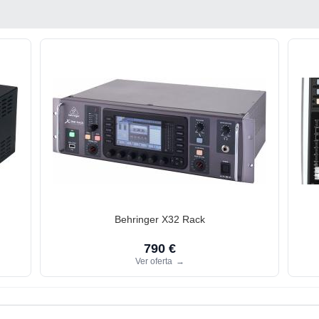
Behringer X32 Rack
790 €
Ver oferta
→