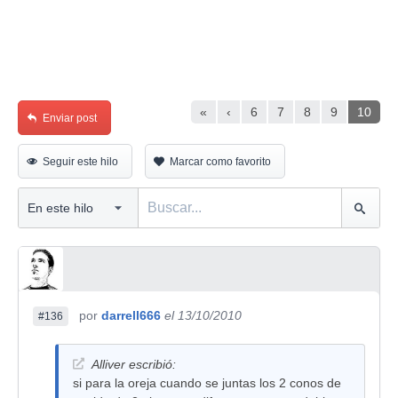
«
‹
6
7
8
9
10
Enviar post
Seguir este hilo
Marcar como favorito
por
darrell666
el 13/10/2010
#136
Alliver escribió:
si para la oreja cuando se juntas los 2 conos de