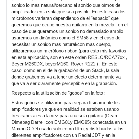
sonido lo mas natural/cercano al sonido que oímos del
amplificador en la sala,que sea posible. En este caso los
micrófonos variaran dependiendo de el "espacio" que
queremos que ocupe nuestra guitarra en la mezcla , en el
caso de que queramos un sonido no demasiado amplio
usaremos un dinámico como el SM58 y en el caso de
necesitar un sonido mas natural/con mas cuerpo,
utilizaremos un micrófono ribbon (para esto mis favoritos
en esta aplicación, son en este orden RESLO/RCA77dx ,
Beyer M260DX, beyerM160, Royer R121,) . En este
caso, como en el de la grabación de un Stack, la sala
donde grabemos va a tener un efecto determinante ya
que va a ser claramente perceptible en la grabación.
Respecto a la utilización de "gobos" en la foto :
Estos gobos se utilizaron para separa físicamente los
amplificadores ya que en realidad se estaban usando
tres cabezales a la vez para una sola guitarra (Dean
Dimebag Darrell con EMG81y EMG85) conectada en un
Maxon OD-9 usado solo como filtro, y distribuidas a los
diferentes amplificadores con un Radial JD7 y en la