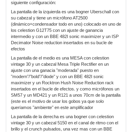
siguiente configuración:
La pantalla de la izquierda es una bogner Uberschall con
su cabezal y tiene un micrófono AT2500
(dinámico+condensador todo en uno) colocado en uno de
los celestion G12T75 con un ajuste de ganancia
intermedio y con un BBE 482I sonic maximizer y un ISP
Decimator Noise reduction insertados en su bucle de
efectos
La pantalla de el medio es una MESA con celestion
vintage 30 y un cabezal Mesa Triple Rectifier en un
ajuste con una ganacia "moderada" puesto en
"modern"/"bold"/"diode" y con un BBE 482I sonic
maximizer y un Rocktron Hush Noise Reduction rack
insertados en el bucle de efectos. y como micrófonos un
SM57 y un MD421 y un R121 a unos 70cm de la pantalla
(este es el motivo de usar los gobos ya que solo
queríamos "ambiente" en este amplificador
La pantalla de la derecha es una bogner con celestion
vintage 30 y un cabezal 5150 en el canal de ritmo con el
brillo y el crunch pulsados, una vez mas con un BBE