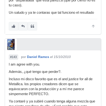
por "disparatada" que esta parezca (que por cierto no es
necesitáis repetir, en otro contexto, ese
tu caso).
tipo de sonoridad.
Un saludo y ya te contaras que tal funciono el resultado
Supongo que no será muy ortodoxo poner las
pantallas en V, pero lo voy a probar con el micro
separado unos pocos cm (al estar en V supongo
que se juntarán antes los conos) y muy cerca del
suelo, para ver si me recoge bien los graves de
los conos de 10". Lo que pretendo recoger
precisamente es el pico que genera cuando
por
Daniel Ramos
el 15/10/2010
#143
retumba el palm-mute. Me encanta el efecto que
genera en la grabación y que muchos grupos
I am agree with you.
metaleros tienden a disipar con la compresión.
Además, ¿qué tengo que perder?.
A ver qué sale pues, si niño o niña.
Incluso mi disco favorito que es el and justice for all de
Bueno, sobra decir que como siempre tus
Metallica. los propios creadores dicen que se
respuestas son de primera clase. Muchas
equivocaron con la producción y a mí me parece
gracias por todo.
simpemente PERFECTO.
Ya contaré y ya subiré cuando tenga alguna mezcla que