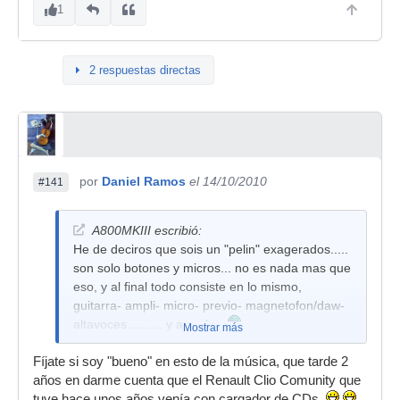
1
2 respuestas directas
por
Daniel Ramos
el 14/10/2010
#141
A800MKIII escribió:
He de deciros que sois un "pelin" exagerados.....
son solo botones y micros... no es nada mas que
eso, y al final todo consiste en lo mismo,
guitarra- ampli- micro- previo- magnetofon/daw-
altavoces.......... y a grabar
Mostrar más
Fíjate si soy "bueno" en esto de la música, que tarde 2
años en darme cuenta que el Renault Clio Comunity que
tuve hace unos años venía con cargador de CDs.