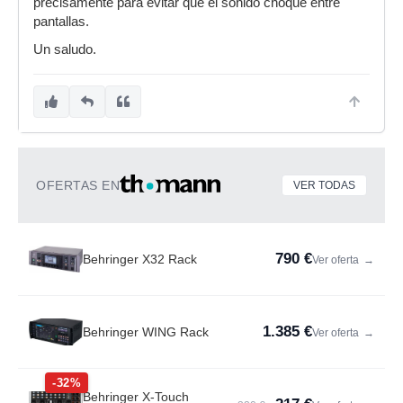
precisamente para evitar que el sonido choque entre
pantallas.
Un saludo.
OFERTAS EN
VER TODAS
790 €
Behringer X32 Rack
Ver oferta
→
1.385 €
Behringer WING Rack
Ver oferta
→
-32%
Behringer X-Touch