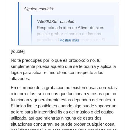
Alguien escribió:
Fíjate si soy "bueno" en esto de la música, que
tarde 2 años en darme cuenta que el Renault
"A800MKIII" escribió:
Clio Comunity que tuve hace unos años venía
Respecto a la idea de Alliver de si es
con cargador de CDs.
posible grabar el sonido de las dos
pantallas a la vez , la respuesta es SI,
Mostrar más
quizás no para el sonido que tu estas
[/quote]
buscando (palm muting), pero para
otras situaciones es completamente
No te preocupes por lo que es ortodoxo o no, tu
valida, de hecho es una técnica clásica
simplemente prueba aquello que se te ocurra y aplica la
de grabar "Stacks" de guitarra.Lo que
lógica para situar el micrófono con respecto a los
se suele hacer en estos casos es apilar
altavoces.
las cajas en vertical y situar el
En el mundo de la grabación no existen cosas correctas
micrófono a una distancia de entre
o incorrectas, solo cosas que funcionan y cosas que no
50cm y un metro a la altura donde las
funcionan y generalmente estas dependen del contexto.
dos cajas se juntan.
El único limite posible es cuando algo puede suponer un
P.D.: probad todo lo que podáis y no
peligro para la integridad física del músico o del equipo
descartéis nada por anticipado, si algo
utilizado, así que mientras ninguna de estas dos
no funciona cambiarlo, pero recordad
situaciones concurran, se puede probar cualquier cosa
como sonaba por si acaso otra vez