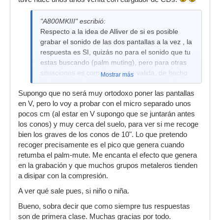
"A800MKIII" escribió:
Respecto a la idea de Alliver de si es posible
grabar el sonido de las dos pantallas a la vez , la
respuesta es SI, quizás no para el sonido que tu
estas buscando (palm muting), pero para otras
situaciones es completamente valida, de hecho
Mostrar más
es una técnica clásica de grabar "Stacks" de
Supongo que no será muy ortodoxo poner las pantallas
guitarra.Lo que se suele hacer en estos casos es
en V, pero lo voy a probar con el micro separado unos
apilar las cajas en vertical y situar el micrófono a
pocos cm (al estar en V supongo que se juntarán antes
una distancia de entre 50cm y un metro a la
los conos) y muy cerca del suelo, para ver si me recoge
altura donde las dos cajas se juntan.
bien los graves de los conos de 10". Lo que pretendo
P.D.: probad todo lo que podáis y no descartéis
recoger precisamente es el pico que genera cuando
nada por anticipado, si algo no funciona
retumba el palm-mute. Me encanta el efecto que genera
cambiarlo, pero recordad como sonaba por si
en la grabación y que muchos grupos metaleros tienden
acaso otra vez necesitáis repetir, en otro
a disipar con la compresión.
contexto, ese tipo de sonoridad.
A ver qué sale pues, si niño o niña.
Bueno, sobra decir que como siempre tus respuestas
son de primera clase. Muchas gracias por todo.