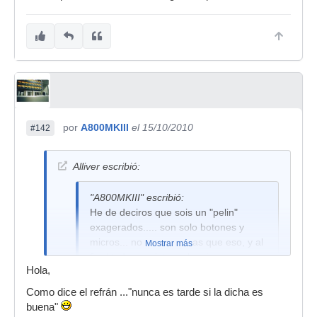
por
A800MKIII
el 15/10/2010
#142
Alliver escribió:
"A800MKIII" escribió:
He de deciros que sois un "pelin"
exagerados..... son solo botones y
micros... no es nada mas que eso, y al
Mostrar más
final todo consiste en lo mismo,
Hola,
guitarra- ampli- micro- previo-
magnetofon/daw- altavoces.......... y a
Como dice el refrán ..."nunca es tarde si la dicha es
grabar
buena"