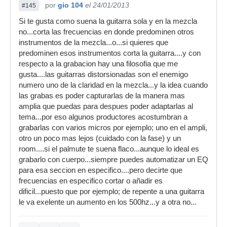
por
gio 104
el 24/01/2013
#145
Si te gusta como suena la guitarra sola y en la mezcla
no...corta las frecuencias en donde predominen otros
instrumentos de la mezcla...o...si quieres que
predominen esos instrumentos corta la guitarra....y con
respecto a la grabacion hay una filosofia que me
gusta....las guitarras distorsionadas son el enemigo
numero uno de la claridad en la mezcla...y la idea cuando
las grabas es poder capturarlas de la manera mas
amplia que puedas para despues poder adaptarlas al
tema...por eso algunos productores acostumbran a
grabarlas con varios micros por ejemplo; uno en el ampli,
otro un poco mas lejos (cuidado con la fase) y un
room....si el palmute te suena flaco...aunque lo ideal es
grabarlo con cuerpo...siempre puedes automatizar un EQ
para esa seccion en especifico....pero decirte que
frecuencias en especifico cortar o añadir es
dificil...puesto que por ejemplo; de repente a una guitarra
le va exelente un aumento en los 500hz...y a otra no...