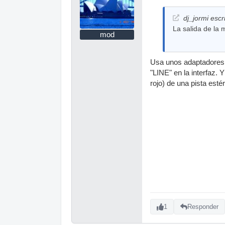
dj_jormi escr
La salida de la
mod
Usa unos adaptadores R
"LINE" en la interfaz
rojo) de una pista esté
1
Responder