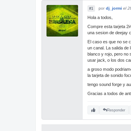
por
dj_jormi
el 2
#1
Hola a todos,
Compre esta tarjeta 2i
una sesion de deejay co
El caso es que no se 
un canal. La salida de
blanco y rojo, pero no 
usar jack, o los dos can
a groso modo podriamos
la tarjeta de sonido fo
tengo sound forge y a
Gracias a todos de an
Responder