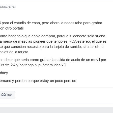
8/08/2018
4 para el estudio de casa, pero ahora la necesitaba para grabar
n otro portatil
como hacerlo o que cable comprar, porque si conecto solo suena
 la mesa de mezclas pioneer que tengo es RCA estereo, el que es
se que conexion necesito para la tarjeta de sonido, si usar xlr, si
ales de la tarjeta.
 decir que seria como grabar la salida de audio de un movil por
cursrite 2i4 y no tengo ni puñetera idea xD
udacy
temano y perdon porque estoy un poco perdido
Citar