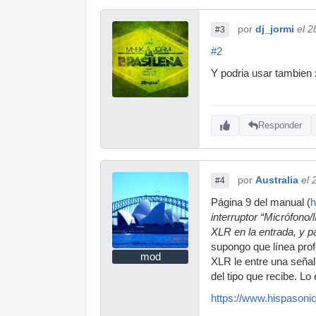
por
dj_jormi
el 2
#3
#2
Y podria usar tambien x
Responder
por
Australia
el 
#4
Página 9 del manual (
h
interruptor “Micrófono
XLR en la entrada, y p
supongo que línea prof
mod
XLR le entre una señal
del tipo que recibe. L
https://www.hispasonic