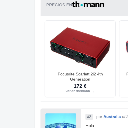
PRECIOS EN
Focusrite Scarlett 2i2 4th
Generation
172 €
Ver en thomann
→
por
Australia
el 
#2
Hola