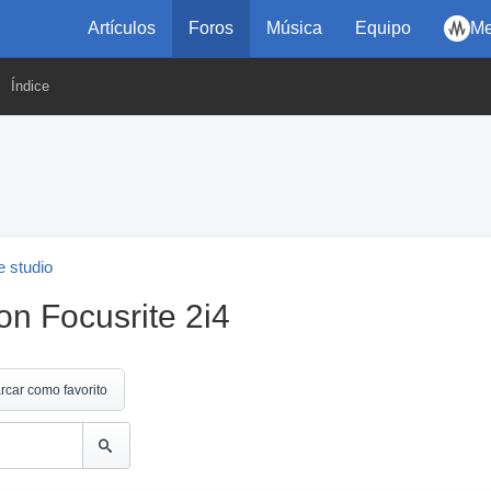
Artículos
Foros
Música
Equipo
Me
Índice
 studio
on Focusrite 2i4
rcar como favorito