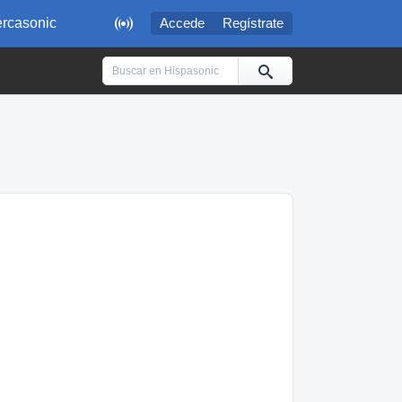

rcasonic
Accede
Regístrate