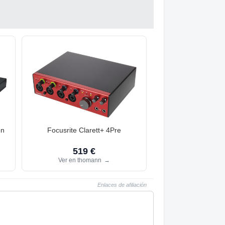
en
Focusrite Clarett+ 4Pre
519 €
Ver en thomann
→
Enlaces de afiliación