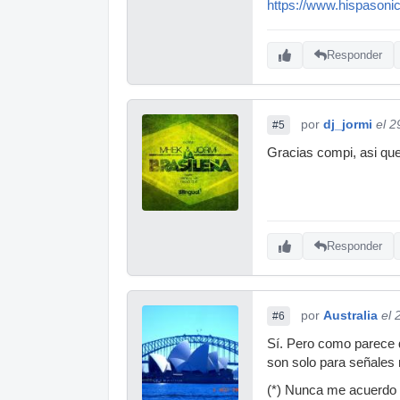
https://www.hispasonic
Responder
por
dj_jormi
el 2
#5
Gracias compi, asi que
Responder
por
Australia
el 
#6
Sí. Pero como parece q
son solo para señales 
(*) Nunca me acuerdo d