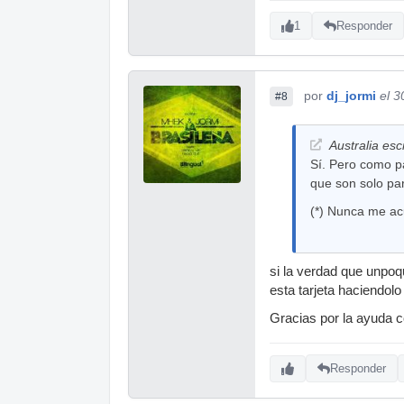
1
Responder
por
dj_jormi
el 3
#8
Australia escr
Sí. Pero como pa
que son solo pa
(*) Nunca me ac
si la verdad que unpoq
esta tarjeta haciendolo
Gracias por la ayuda 
Responder