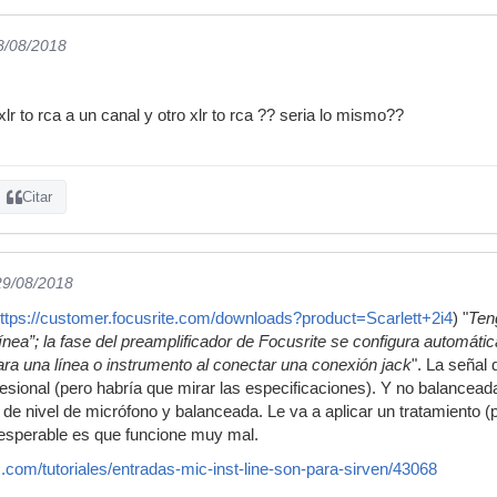
8/08/2018
lr to rca a un canal y otro xlr to rca ?? seria lo mismo??
Citar
29/08/2018
ttps://customer.focusrite.com/downloads?product=Scarlett+2i4
) "
Ten
/línea”; la fase del preamplificador de Focusrite se configura automát
ara una línea o instrumento al conectar una conexión jack
". La señal
esional (pero habría que mirar las especificaciones). Y no balanceada
 de nivel de micrófono y balanceada. Le va a aplicar un tratamiento (
o esperable es que funcione muy mal.
.com/tutoriales/entradas-mic-inst-line-son-para-sirven/43068