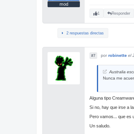
mod
1
Responder
2 respuestas directas
por
robinette
el
#7
Australia escr
Nunca me acuerd
Alguna tipo Creamware
Si no, hay que irse a l
Pero vamos... que es u
Un saludo.