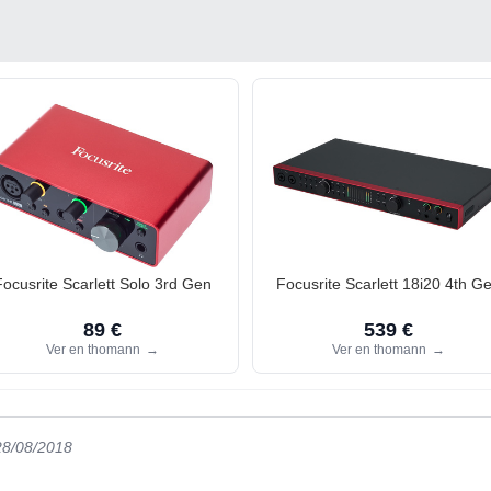
Focusrite Scarlett Solo 3rd Gen
Focusrite Scarlett 18i20 4th G
89 €
539 €
Ver en thomann
→
Ver en thomann
→
28/08/2018