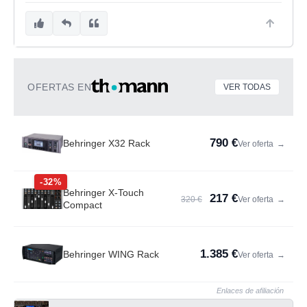
OFERTAS EN
VER TODAS
790 €
Behringer X32 Rack
Ver oferta
→
-32%
Behringer X-Touch
217 €
320 €
Ver oferta
→
Compact
1.385 €
Behringer WING Rack
Ver oferta
→
Enlaces de afiliación