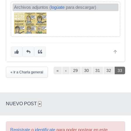
Archivos adjuntos (
logúate
para descargar)
«
‹
29
30
31
32
33
« Ir a Charla general
NUEVO POST
×
Regístrate
o
identifícate
para poder postear en este