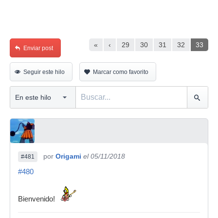
«
‹
29
30
31
32
33
Enviar post
Seguir este hilo
Marcar como favorito
por
Origami
el 05/11/2018
#481
#480
Bienvenido!