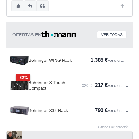
OFERTAS EN
VER TODAS
1.385 €
Behringer WING Rack
Ver oferta
→
-32%
Behringer X-Touch
217 €
320 €
Ver oferta
→
Compact
790 €
Behringer X32 Rack
Ver oferta
→
Enlaces de afiliación