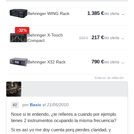
1.385 €
Behringer WING Rack
Ver oferta
→
-32%
Behringer X-Touch
217 €
320 €
Ver oferta
→
Compact
790 €
Behringer X32 Rack
Ver oferta
→
Enlaces de afiliación
por
Basic
el 21/05/2010
#2
Nose si te entiendo, ¿te refieres a cuando por ejemplo
tienes 2 instrumentos ocupando la misma frecuencia?
Si es así yo me doy cuenta porq pierdes claridad, y