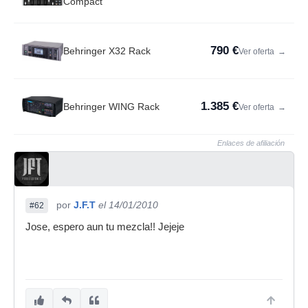
Compact
790 €
Behringer X32 Rack
Ver oferta
→
1.385 €
Behringer WING Rack
Ver oferta
→
Enlaces de afiliación
por
J.F.T
el 14/01/2010
#62
Jose, espero aun tu mezcla!! Jejeje