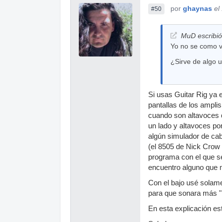
por
ghaynas
el
#50
MuD escribió
Yo no se como va
¿Sirve de algo 
Si usas Guitar Rig ya 
pantallas de los amplis
cuando son altavoces d
un lado y altavoces po
algún simulador de ca
(el 8505 de Nick Crow
programa con el que se
encuentro alguno que 
Con el bajo usé solame
para que sonara más "
En esta explicación es