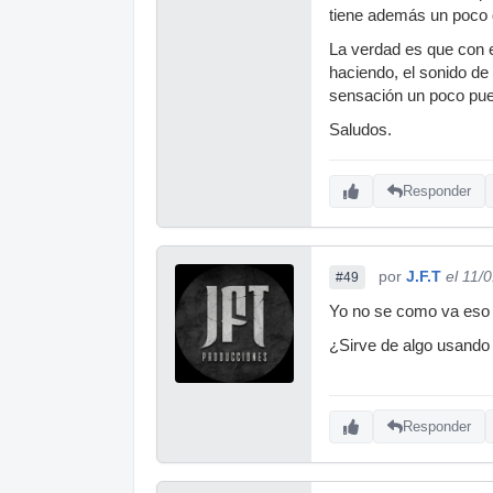
tiene además un poco d
La verdad es que con 
haciendo, el sonido d
sensación un poco puer
Saludos.
Responder
por
J.F.T
el 11/
#49
Yo no se como va eso d
¿Sirve de algo usando
Responder