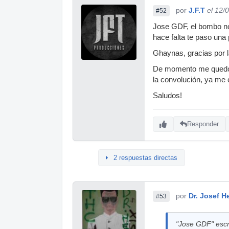
por
J.F.T
el 12/
#52
Jose GDF, el bombo no 
hace falta te paso una
Ghaynas, gracias por l
De momento me quedo ah
la convolución, ya me 
Saludos!
Responder
2 respuestas directas
por
Dr. Josef He
#53
"Jose GDF" escr