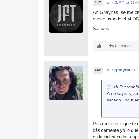
por
J.F.T
el 11/
#47
Ah Ghaynas, se me olv
nuevo usando el MIDI
Saludos!
Responder
por
ghaynas
el
#48
MuD escribió
Ah Ghaynas, se 
sacado uno nue
Pos me alegro que te 
básicamente yo lo que 
no lo indica en las es