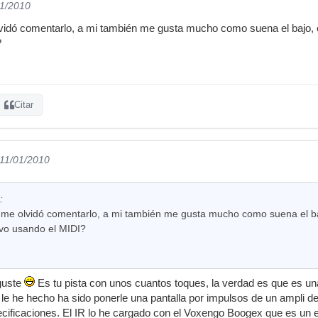
01/2010
idó comentarlo, a mi también me gusta mucho como suena el bajo, e
?
Citar
 11/01/2010
:
me olvidó comentarlo, a mi también me gusta mucho como suena el baj
vo usando el MIDI?
guste
Es tu pista con unos cuantos toques, la verdad es que es u
le he hecho ha sido ponerle una pantalla por impulsos de un ampli d
pecificaciones. El IR lo he cargado con el Voxengo Boogex que es un 