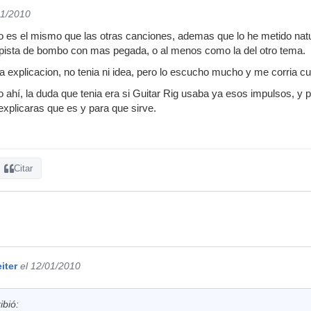
01/2010
es el mismo que las otras canciones, ademas que lo he metido natural
 pista de bombo con mas pegada, o al menos como la del otro tema.
a explicacion, no tenia ni idea, pero lo escucho mucho y me corria cu
í, la duda que tenia era si Guitar Rig usaba ya esos impulsos, y por
explicaras que es y para que sirve.
Citar
iter
el 12/01/2010
ibió: