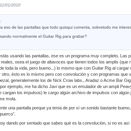
 11/01/2010
:
 eso de las pantallas que todo quisqui comenta, sobretodo me interesa
usando normalmente el Guitar Rig para grabar?
estás usando las pantallas, ese es un programa muy completo. Las p
 reales, osea el juego de altavoces que tienen todos los amplis (que 
e toda la vida, pero bueno...) lo mismo que con Guitar Rig al cargar
r otro, ésto es lo mismo pero con convolución y con programas que v
bezal, generalemente los de Nick Crow labs., Aradaz o Acme Bar Gi
 por ejemplo, me ha dicho Javi que es un emulador de un ampli Peav
 cargan los impulsos) le cargo algún archivo de impulsos con algún
me mola.
nte una pantalla porque ya tenía de por sí un sonido bastante bueno, 
puerco".
toy dando por sentado que sabes qué es la convolución, si no es así 