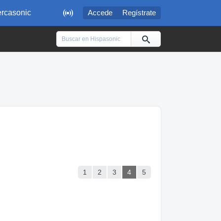

rcasonic
Accede
Regístrate
1
2
3
4
5