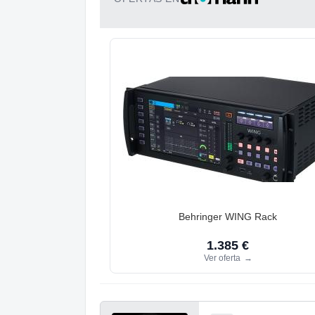
Behringer WING Rack
1.385 €
Ver oferta
→