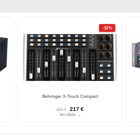
-32%
Behringer X-Touch Compact
217 €
320 €
Ver oferta
→