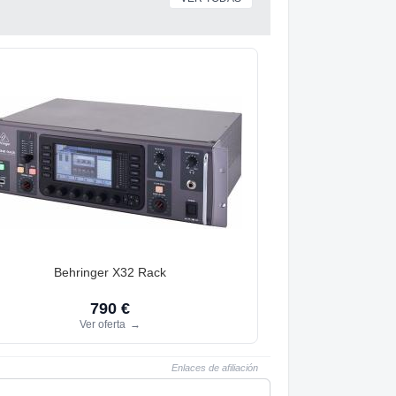
Behringer X32 Rack
790 €
Ver oferta
→
Enlaces de afiliación