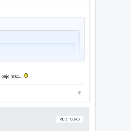
o bajo mac...
VER TODAS
he visto por internet. Y cuánto irán a