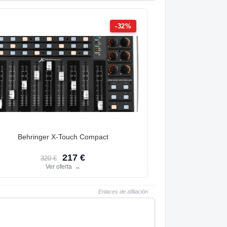
-32%
Behringer X-Touch Compact
217 €
320 €
Ver oferta
→
Enlaces de afiliación