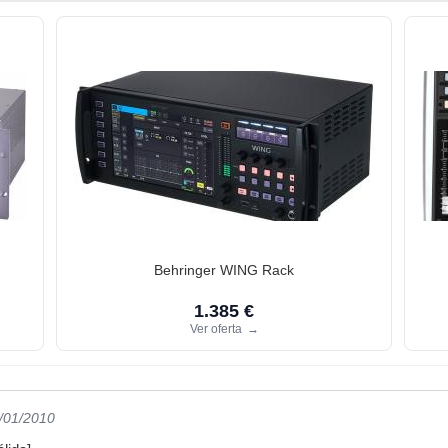
Behringer WING Rack
1.385 €
Ver oferta
→
2/01/2010