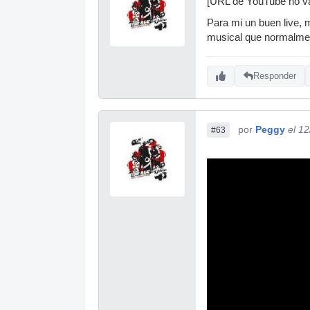
[URL de YouTube no vá
Para mi un buen live, 
musical que normalmen
Responder
por
Peggy
el 1
#63