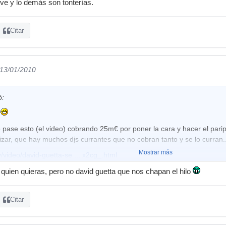
live y lo demás son tonterías.
Citar
 13/01/2010
ó:
o
e pase esto (el video) cobrando 25m€ por poner la cara y hacer el parip
izar, que hay muchos djs currantes que no cobran tanto y se lo curran.
Mostrar más
v/video/david-guetta-se ... x2cg_.html
quien quieras, pero no david guetta que nos chapan el hilo
Citar