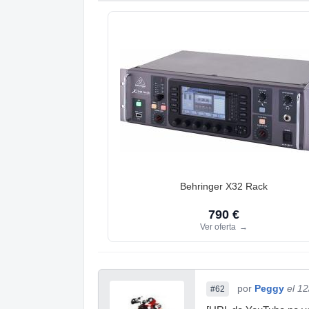
Behringer X32 Rack
790 €
Ver oferta
→
por
Peggy
el 1
#62