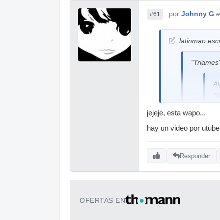
por
Johnny G
e
#61
latinmao escr
"Triames"
Al
mp
jejeje, esta wapo...
[ Imagen 
hay un video por utube
http://ww
Responder
http://w
OFERTAS EN
Me pregunto por
costar, si un le