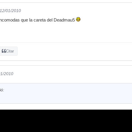
 12/01/2010
incomodas que la careta del Deadmau5
Citar
01/2010
ió: