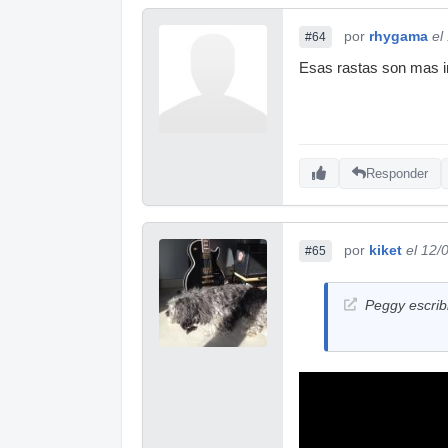
por
rhygama
el
#64
Esas rastas son mas 
Responder
por
kiket
el 12/
#65
Peggy escrib