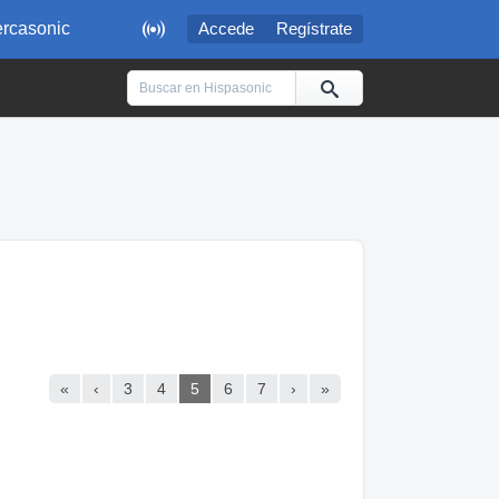

rcasonic
Accede
Regístrate
«
‹
3
4
5
6
7
›
»