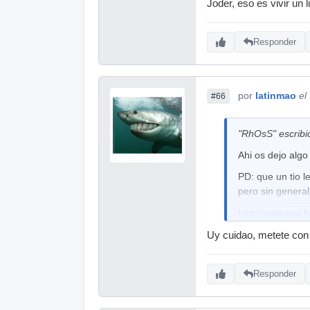
Joder, eso es vivir un 
Responder
por
latinmao
el
#66
"RhOsS" escribi
Ahi os dejo alg
PD: que un tio l
pero sin general
http://www.wat.t
Uy cuidao, metete con 
Responder