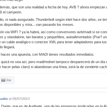
emás, que son una realidad a fecha de hoy. AVB ? ahora empiezan a sa
VB el campeón.
ito, ni nada asegurado. Thunderbolt según intel hace dos años, se 
s disponibles y mira... van pasando los meses.
ón via WIFI ? ya la habrá, así como conversores avb/madi si se consi
s y standalone, tan baratos y pequeñitos, autoalimentados (Poe? una
e un cable analógico o conector XML para tener adaptadores para tu
do llegará.
aces una apuesta, con MADI tienes resultados inmediatos.
quizá no sea así, pero madi/rednet tampoco desparecerá de un día a 
e hacer pelas claro) si abandonan una línea, será la de venderte cach
Citar
Audio
el 05/07/2013
s Dante, que es de Audinate, una de las empresas implicadas en la 