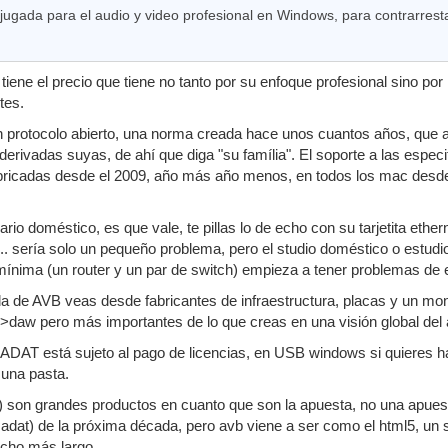
 jugada para el audio y video profesional en Windows, para contrarrest
iene el precio que tiene no tanto por su enfoque profesional sino por
tes.
n protocolo abierto, una norma creada hace unos cuantos años, que aú
erivadas suyas, de ahí que diga "su família". El soporte a las especi
fabricadas desde el 2009, año más año menos, en todos los mac desde h
io doméstico, es que vale, te pillas lo de echo con su tarjetita etherne
.. sería solo un pequeño problema, pero el studio doméstico o estudi
mínima (un router y un par de switch) empieza a tener problemas de es
a de AVB veas desde fabricantes de infraestructura, placas y un mo
a->daw pero más importantes de lo que creas en una visión global del 
ADAT está sujeto al pago de licencias, en USB windows si quieres ha
 una pasta.
 son grandes productos en cuanto que son la apuesta, no una apuest
el adat) de la próxima década, pero avb viene a ser como el html5, un 
ucho más largo.