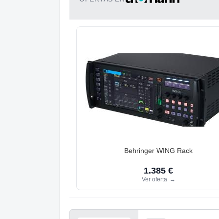
Behringer WING Rack
1.385 €
Ver oferta
→