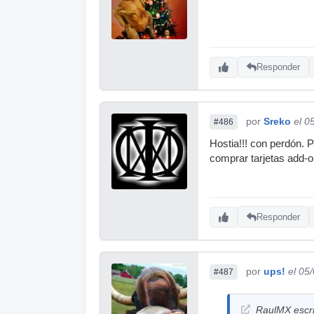
Responder
por
Sreko
el 0
#486
Hostia!!! con perdón. 
comprar tarjetas add-on
Responder
por
ups!
el 05
#487
RaulMX escri