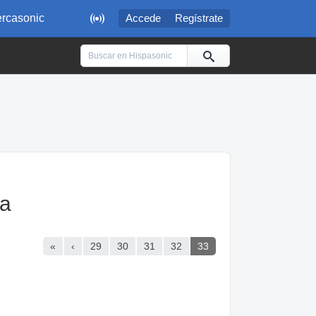

rcasonic
Accede
Regístrate
da
«
‹
29
30
31
32
33