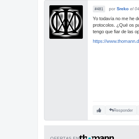
por
Sreko
el 0
#481
Yo todavía no me he de
protocolos. ¿Qué os p
tengo que fiar de las op
https://www.thomann.d
Responder
OFERTAS EN