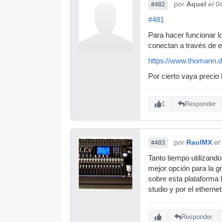
por
Aquel
el 0
#482
#481
Para hacer funcionar lo
conectan a través de e
https://www.thomann.d
Por cierto vaya precio
1
Responder
por
RaulMX
el
#483
Tanto tiempo utilizando
mejor opción para la gr
sobre esta plataforma 
studio y por el etherne
Responder