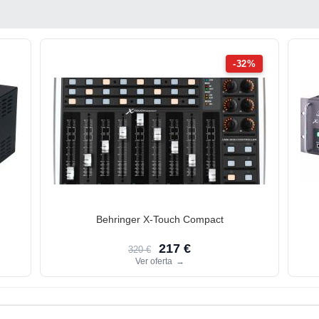
-32%
Behringer X-Touch Compact
217 €
320 €
Ver oferta
→