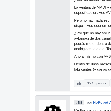
La ventaja de MADI y d
especificación, veo A
Pero no hay nada escr
dispositivos económico
¿Por que no hay soluci
avb/madi de dos canale
podrás meter dentro d
analógicos, etc etc. To
Ahora mismo con AVB h
Dentro de unos meses 
fabricantes (y ganas d
Responder
por
NoRobot 
#488
RedNet de focusrite e