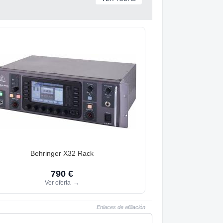
Behringer X32 Rack
790 €
Ver oferta
→
Enlaces de afiliación