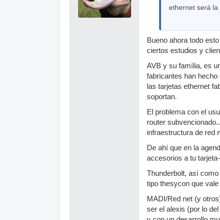
ethernet será la
Bueno ahora todo esto t
ciertos estudios y clien
AVB y su família, es u
fabricantes han hecho d
las tarjetas ethernet 
soportan.
El problema con el usuar
router subvencionado..
infraestructura de red 
De ahí que en la agend
accesorios a tu tarjet
Thunderbolt, así como 
tipo thesycon que vale
MADI/Red net (y otros)
ser el alexis (por lo d
y con un desarrollo m