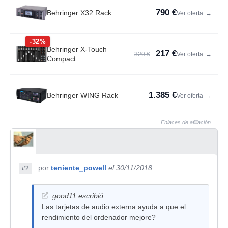
790 €
Behringer X32 Rack
Ver oferta
→
-32%
Behringer X-Touch
217 €
320 €
Ver oferta
→
Compact
1.385 €
Behringer WING Rack
Ver oferta
→
Enlaces de afiliación
por
teniente_powell
el 30/11/2018
#2
good11 escribió:
Las tarjetas de audio externa ayuda a que el
rendimiento del ordenador mejore?