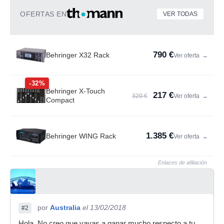
OFERTAS EN
VER TODAS
790 €
Behringer X32 Rack
Ver oferta
→
-32%
Behringer X-Touch
217 €
320 €
Ver oferta
→
Compact
1.385 €
Behringer WING Rack
Ver oferta
→
Enlaces de afiliación
por
Australia
el 13/02/2018
#2
Hola. No creo que vayas a ganar mucho respecto a tu