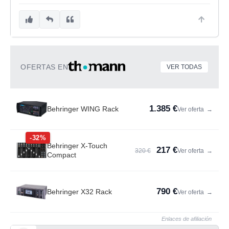
OFERTAS EN
VER TODAS
1.385 €
Behringer WING Rack
Ver oferta
→
-32%
Behringer X-Touch
217 €
320 €
Ver oferta
→
Compact
790 €
Behringer X32 Rack
Ver oferta
→
Enlaces de afiliación