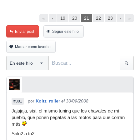
«
‹
19
20
21
22
23
›
»
Enviar post
Seguir este hilo
Marcar como favorito
por
Koitz_roller
el 30/09/2008
#301
Jajajaja, sisi, el mismo tuning que los chavales de mi
pueblo, que ponen pegatas a las motos para que corran
más
Salu2 a to2