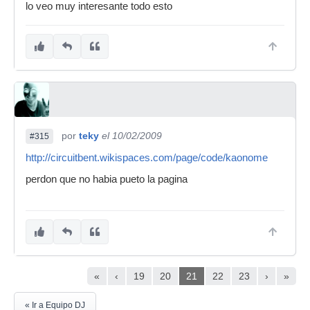
lo veo muy interesante todo esto
por
teky
el 10/02/2009
#315
http://circuitbent.wikispaces.com/page/code/kaonome
perdon que no habia pueto la pagina
«
‹
19
20
21
22
23
›
»
« Ir a Equipo DJ