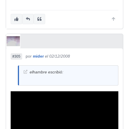
por
mider
el 02/12/2008
#305
elhambre escribió: