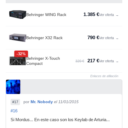
1.385 €
Behringer WING Rack
Ver oferta
→
790 €
Behringer X32 Rack
Ver oferta
→
-32%
Behringer X-Touch
217 €
320 €
Ver oferta
→
Compact
Enlaces de afiliación
por
Mr. Nobody
el 11/01/2015
#17
#16
Si Mordus... En este caso son los Keylab de Arturia...