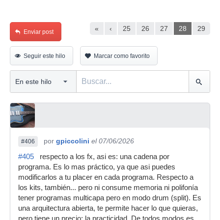
«
‹
25
26
27
28
29
Enviar post
Seguir este hilo
Marcar como favorito
por
gpiccolini
el 07/06/2026
#406
#405
respecto a los fx, asi es: una cadena por
programa. Es lo mas práctico, ya que asi puedes
modificarlos a tu placer en cada programa. Respecto a
los kits, también... pero ni consume memoria ni polifonía
tener programas multicapa pero en modo drum (split). Es
una arquitectura abierta, te permite hacer lo que quieras,
pero tiene un precio: la practicidad. De todos modos es