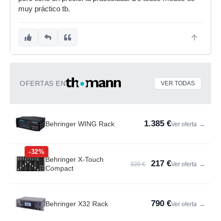
muy práctico tb.
OFERTAS EN
VER TODAS
1.385 €
Behringer WING Rack
Ver oferta
→
-32%
Behringer X-Touch
217 €
320 €
Ver oferta
→
Compact
790 €
Behringer X32 Rack
Ver oferta
→