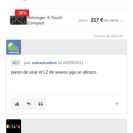
-32%
Behringer X-Touch
217 €
320 €
Ver oferta
→
Compact
Enlaces de afiliación
por
sebastudios
el 16/05/2011
#17
paren de usar el L2 de waves jaja un abrazo