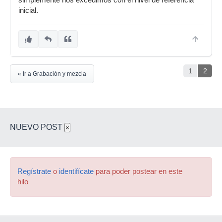
simplemente nos excedimos con el nivel de referencia
inicial.
1
2
« Ir a Grabación y mezcla
NUEVO POST
×
Regístrate
o
identifícate
para poder postear en este
hilo