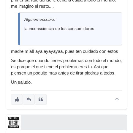
primer parrafo donde le echa la culpa a todo el mundo,
a las mafias.
me imagino el resto....
Por eso decimos “NO A LA PIRATERÍA”, ¿Y TÚ?,
¿QUÉ DICES?
Alguien escribió:
la inconsciencia de los consumidores
madre mia!! aya ayayayaa, pues ten cuidado con estos
Se dice que cuando tienes problemas con todo el mundo,
es porque el que tiene el problema eres tu. Asi que
piensen un poquito mas antes de tirar piedras a todos.
Un saludo.