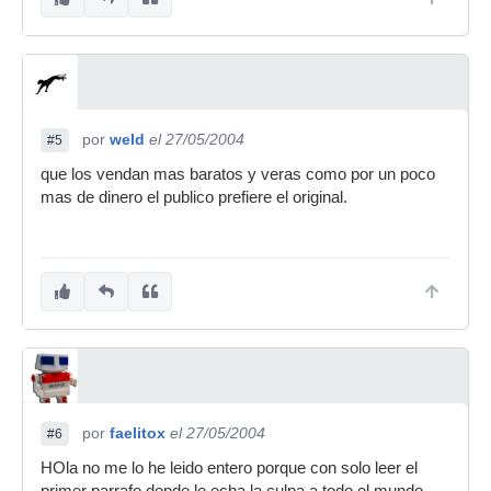
Es cierto que las compañías sabemos que
debemos reciclarnos, pero eso no le da derecho
a nadie a robar. Quizás los discos son caros,
pero... ¿son caras las palomitas en el cine?...
¿son caros los pantalones que llevas? ¿Por qué
por
weld
el 27/05/2004
#5
no se persiguen decidida y severamente
cualquier tipo de venta ilegal?
que los vendan mas baratos y veras como por un poco
mas de dinero el publico prefiere el original.
LAS DISCOGRÁFICAS SÓLO PODRÁN
ABARATAR LOS DISCOS SI AUMENTAN LAS
VENTAS. PERO POR CULPA DE LA PIRATERÍA,
CADA DÍA SE VENDEN MENOS DISCOS. Y POR
TANTO, LA CULTURA VA MURIENDO.
Por eso mismo, queremos presentarte en este
CD a 14 grupos que por culpa de la piratería, no
han podido mostrar su talento al público, porque
como es evidente, nadie puede arriesgar nada
por algo que, sin ningún tipo de compasión, a
por
faelitox
el 27/05/2004
#6
tan sólo minutos de estar a la venta en un punto
HOla no me lo he leido entero porque con solo leer el
oficial, va a estar tirado por los suelos para lucrar