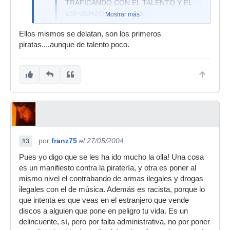
TRAFICANDO CON EL TALENTO Y EL
CUANDO LA MÚSICA POPULAR ESTÁ EN
ESFUERZO DE OTROS.
Mostrar más
MANOS DE LAS MAFIAS INTERNACIONALES,
...
LAS MISMAS QUE TRAFICAN CON DROGAS,
Ellos mismos se delatan, son los primeros
ARMAS, MUJERES Y NIÑOS? Todos lo ven,
piratas....aunque de talento poco.
pero pocos quieren verlo.
¿Por qué se permite que los mochileros te lleven
el CD ilegal al chiringuito, al bar y al
restaurante?.
GANAN MÁS VENDIENDO UN KILO DE DISCOS
QUE UNO DE HACHÍS. El disco no tiene riesgo.
Si viene la policía, como mucho hay que recoger
y esperar 10 minutos. Los inmigrantes saben
por
franz75
el 27/05/2004
#3
que España es un chollo. Pueden vender en la
Pues yo digo que se les ha ido mucho la olla! Una cosa
calle y no les pasará nada. Cada vez vienen
es un manifiesto contra la piratería, y otra es poner al
más.
mismo nivel el contrabando de armas ilegales y drogas
LA PIRATERÍA no sólo coarta las oportunidades
ilegales con el de música. Además es racista, porque lo
de los artistas. También DESTROZA UN
que intenta es que veas en el estranjero que vende
IMPORTANTE SEGMENTO INDUSTRIAL.
discos a alguien que pone en peligro tu vida. Es un
delincuente, sí, pero por falta administrativa, no por poner
La piratería DEJA SIN TRABAJO A ESTUDIOS