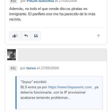
por
PSGirl-Suburbia
el 27/05/2004
#10
Además, no todo el que vende discos piratas es
inmigrante. El panfleto ese me ha parecido de lo más
racista.
1
por
texvo
el 27/05/2004
#11
"Soyuz" escribió:
BLS entra ya por
https://www.hispasonic.com
, ya
debería funcionarte, con la IP provisional
acabaras teniendo problemas...