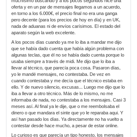
muchísimo buscando y a los pocos segundos hice una
oferta y en un par de mensajes llegamos a un acuerdo,
en torno a los 6.000€, el precio final no era una ganga
pero decente (para los precios de hoy en día) y en UK,
nada de aduanas ni de envíos carísimos. El estado del
aparato según la web excelente.
A los pocos días cuando ya me lo iba a mandar me dijo
que se había dado cuenta que había algún problema con
algunas teclas, que él no se había dado cuenta porque lo
usaba siempre a través de midi. Me dijo que lo iba a
llevar al técnico, que parecía poca cosa. Pasaron días,
yo le mandé mensajes, no contestaba. De vez en
cuando contestaba y me decía que el técnico estaba en
ello. Y de nuevo silencio, excusas... Luego me dijo que lo
iba a llevar a otro técnico. Más de lo mismo, no me
informaba de nada, no contestaba a los mensajes. Casi 3
meses así. Al final ya le dije, que o me reembolsaba el
dinero o que mandara el sinte que yo le reparaba aqui. Y
así han pasado los días. Ya directamente no ha vuelto a
contestar desde hace mucho, a pesar de estar online.
Lo curioso es que parecía un tipo honesto, los mensajes