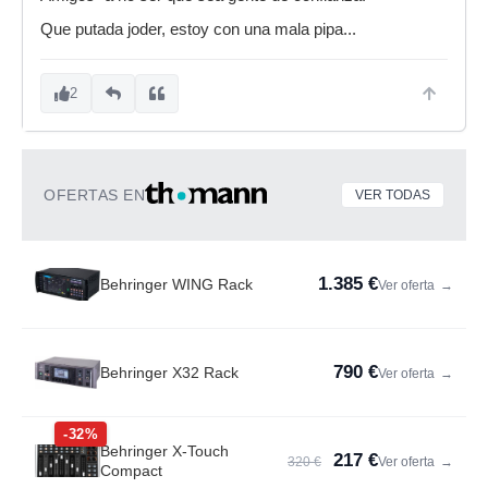
Que putada joder, estoy con una mala pipa...
2
OFERTAS EN
VER TODAS
1.385 €
Behringer WING Rack
Ver oferta
→
790 €
Behringer X32 Rack
Ver oferta
→
-32%
Behringer X-Touch
217 €
320 €
Ver oferta
→
Compact