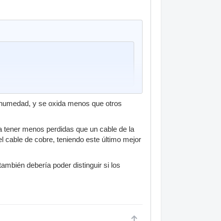
n se cree que una persona es capaz de
la humedad, y se oxida menos que otros
 pero usando cualquier otro conector?
onector que no sea de oro???
ra tener menos perdidas que un cable de la
el cable de cobre, teniendo este último mejor
mbién debería poder distinguir si los