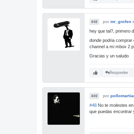
por
mr_grofen
#48
hey que tal?, primero 
donde podria comprar 
channel a mi mbox 2 pr
Gracias y un saludo
Responder
por
pollomartia
#49
#48
No te molestes en u
que puedas encontrar y