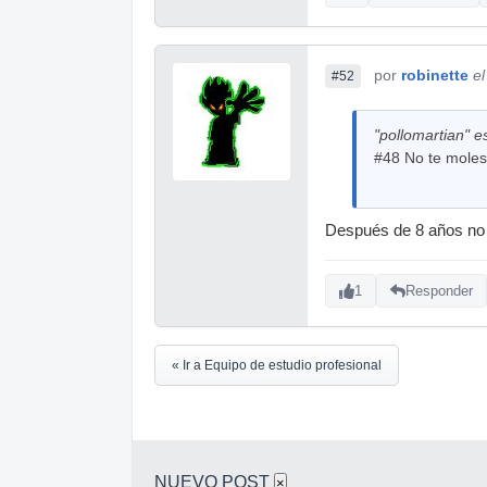
por
robinette
e
#52
"pollomartian" es
#48 No te molest
Después de 8 años no 
1
Responder
« Ir a Equipo de estudio profesional
NUEVO POST
×