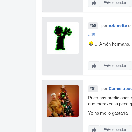
Responder
por
robinette
e
#50
#49
... Amén hermano.
Responder
por
Carmelope
#51
Pues hay mediciones q
que merezca la pena gas
Yo no me lo gastaría.
Responder