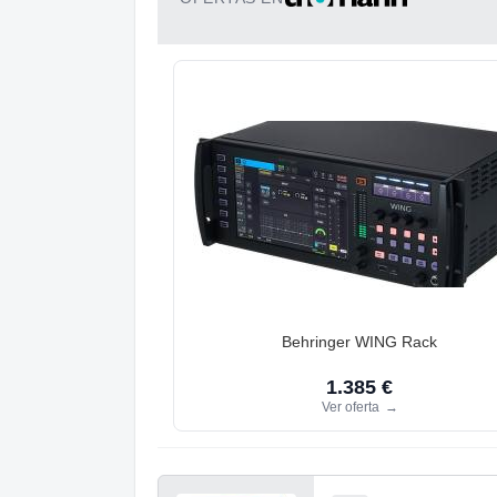
Behringer WING Rack
1.385 €
Ver oferta
→