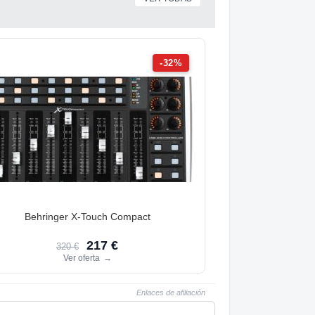
-32%
Behringer X-Touch Compact
217 €
320 €
Ver oferta
→
Enlaces de afiliación