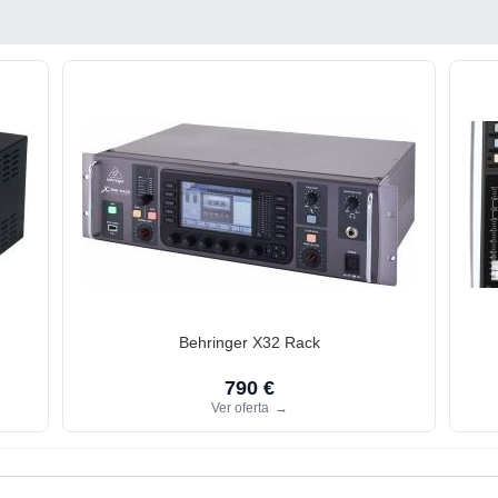
Behringer X32 Rack
790 €
Ver oferta
→