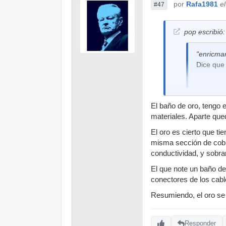
por
Rafa1981
e
#47
pop escribió:
"enricmar
Dice que 
Ya lo decía en 
El baño de oro, tengo 
distinguir entre
materiales. Aparte qued
Que es capaz de
El oro es cierto que t
Venga ya; eso 
misma sección de cobre
conductividad, y sobra
El que note un baño de
conectores de los cabl
Resumiendo, el oro se
Responder