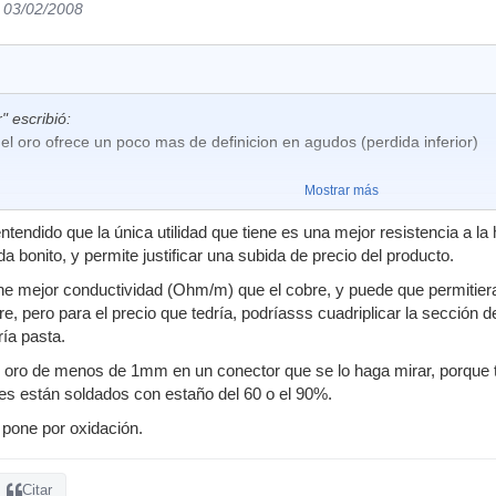
l 03/02/2008
" escribió:
el oro ofrece un poco mas de definicion en agudos (perdida inferior)
Mostrar más
otro hilo... de verdad os creeis esas paparruchadas? ¿En serio alguie
entendido que la única utilidad que tiene es una mejor resistencia a 
 una señal transportada por un cable con conectores de oro y la misma
a bonito, y permite justificar una subida de precio del producto.
 notar con el oído una pérdida de definición en agudos por usar un c
iene mejor conductividad (Ohm/m) que el cobre, y puede que permitie
es una fantasmada como un templo, hombre.
, pero para el precio que tedría, podríasss cuadriplicar la sección d
ría pasta.
 oro de menos de 1mm en un conector que se lo haga mirar, porque ta
es están soldados con estaño del 60 o el 90%.
 pone por oxidación.
Citar