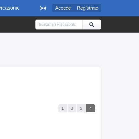

rcasonic
Accede
Regístrate
1
2
3
4