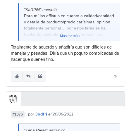
"KaRPiN" escribió:
Para mí las afflatus en cuanto a calidad/cantidad
y detalle de producto/precio carísimas, opinión
totalmente personal ... por estos lares se ha
hablando bastante de ellas en varios hilos.
Mostrar más
Totalmente de acuerdo y añadiría que son difíciles de
manejar y pesadas. Diría que un poquito complicadas de
hacer que suenen fino.
por
Jodfri
el 20/06/2021
#1076
"Tana Pérez" escribió: