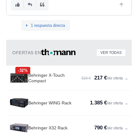
1 respuesta directa
OFERTAS EN
VER TODAS
-32%
Behringer X-Touch
217 €
320 €
Ver oferta
→
Compact
1.385 €
Behringer WING Rack
Ver oferta
→
790 €
Behringer X32 Rack
Ver oferta
→