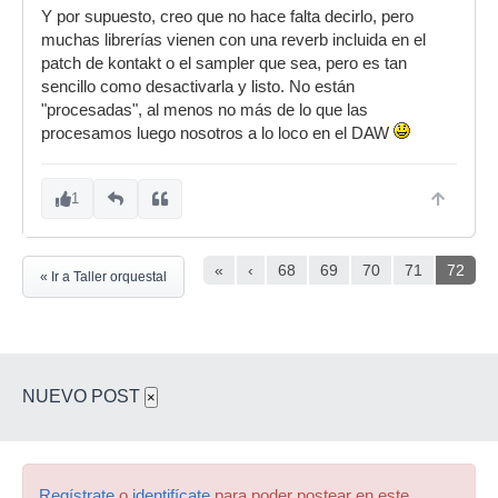
Y por supuesto, creo que no hace falta decirlo, pero
muchas librerías vienen con una reverb incluida en el
patch de kontakt o el sampler que sea, pero es tan
sencillo como desactivarla y listo. No están
"procesadas", al menos no más de lo que las
procesamos luego nosotros a lo loco en el DAW
1
«
‹
68
69
70
71
72
« Ir a Taller orquestal
NUEVO POST
×
Regístrate
o
identifícate
para poder postear en este