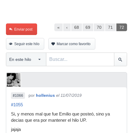
«
‹
68
69
70
71
72
Enviar post
Seguir este hilo
Marcar como favorito
por
hollenius
el 11/07/2019
#1066
#1055
Si, y menos mal que fue Emilio que posteó, sino ya
decias que era por mantener el hilo UP.
jajaja