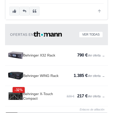
OFERTAS EN
VER TODAS
790 €
Behringer X32 Rack
Ver oferta
→
1.385 €
Behringer WING Rack
Ver oferta
→
-32%
Behringer X-Touch
217 €
320 €
Ver oferta
→
Compact
Enlaces de afiliación