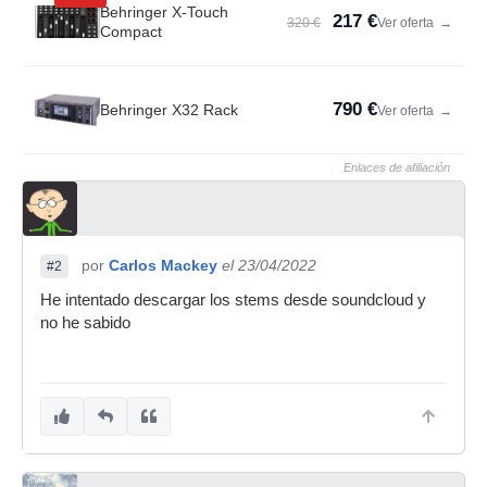
Behringer X-Touch
217 €
320 €
Ver oferta
→
Compact
790 €
Behringer X32 Rack
Ver oferta
→
Enlaces de afiliación
por
Carlos Mackey
el 23/04/2022
#2
He intentado descargar los stems desde soundcloud y
no he sabido