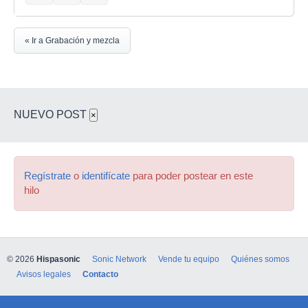
« Ir a Grabación y mezcla
NUEVO POST
×
Regístrate
o
identifícate
para poder postear en este
hilo
© 2026
Hispasonic
Sonic Network
Vende tu equipo
Quiénes somos
Avisos legales
Contacto