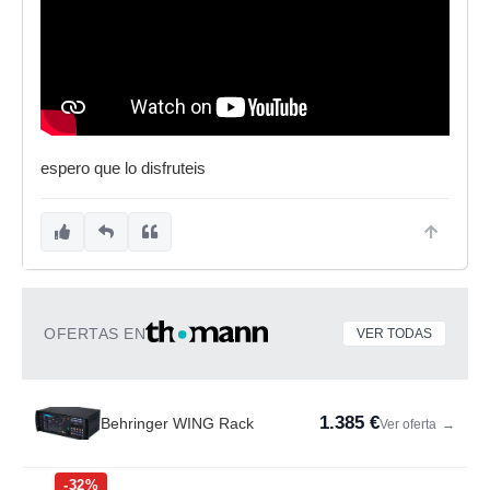
espero que lo disfruteis
OFERTAS EN
VER TODAS
1.385 €
Behringer WING Rack
Ver oferta
→
-32%