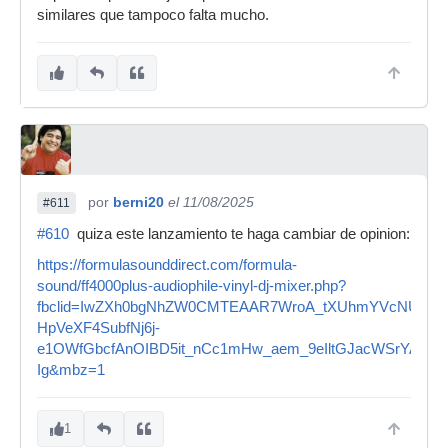
similares que tampoco falta mucho.
por
berni20
el 11/08/2025
#611
#610
quiza este lanzamiento te haga cambiar de opinion:
https://formulasounddirect.com/formula-
sound/ff4000plus-audiophile-vinyl-dj-mixer.php?
fbclid=IwZXh0bgNhZW0CMTEAAR7WroA_tXUhmYVcNU6-
HpVeXF4SubfNj6j-
e1OWfGbcfAnOIBD5it_nCc1mHw_aem_9eIltGJacWSrYAuNfi
Ig&mbz=1
1