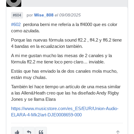
por
Wise_808
el 09/08/2025
#604
#602
perdona berni me refería a la ff4000 que es color
como azulada.
Porque las nuevas fórmula sound ff2.2 , ff4.2 y ff6.2 tiene
4 bandas en la ecualizacion también.
A mi me gustan mucho las mesas de 2 canales y la
fórmula ff2.2 me tiene loco pero claro… inviable.
Estás que has enviado la de dos canales mola mucho,
están muy chulas.
También leí hace tiempo un artículo de una mesa similar
a las Allen&Heath creo que las ha diseñado Andy Rigby
Jones y se llama Elara
https://www.musicstore.com/es_ES/EUR/Union-Audio-
ELARA-4-Mk2/art-DJE0008659-000