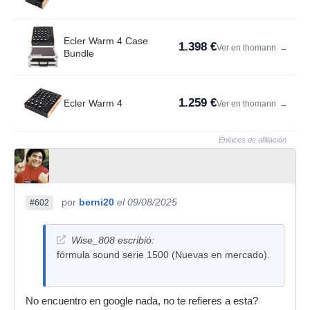
Ecler Warm 4 Case
1.398 €
Ver en thomann
→
Bundle
1.259 €
Ecler Warm 4
Ver en thomann
→
Enlaces de afiliación
por
berni20
el 09/08/2025
#602
Wise_808 escribió:
fórmula sound serie 1500 (Nuevas en mercado).
No encuentro en google nada, no te refieres a esta?