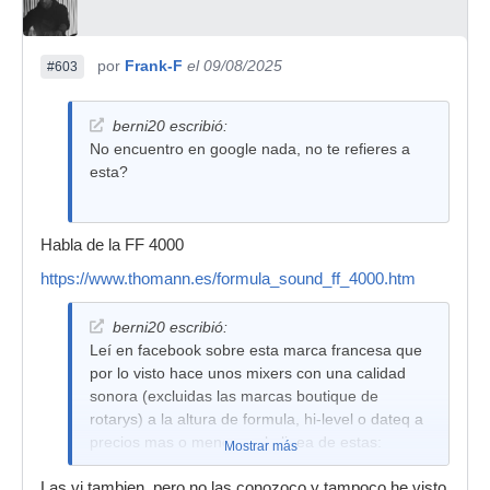
por
Frank-F
el 09/08/2025
#603
berni20 escribió:
No encuentro en google nada, no te refieres a
esta?
Habla de la FF 4000
https://www.thomann.es/formula_sound_ff_4000.htm
berni20 escribió:
Leí en facebook sobre esta marca francesa que
por lo visto hace unos mixers con una calidad
sonora (excluidas las marcas boutique de
rotarys) a la altura de formula, hi-level o dateq a
precios mas o menos en la linea de estas:
Mostrar más
Las vi tambien, pero no las conozoco y tampoco he visto