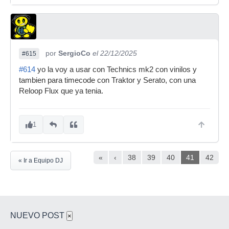
por
SergioCo
el 22/12/2025
#615
#614
yo la voy a usar con Technics mk2 con vinilos y
tambien para timecode con Traktor y Serato, con una
Reloop Flux que ya tenia.
1
«
‹
38
39
40
41
42
« Ir a Equipo DJ
NUEVO POST
×