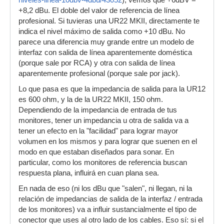
niveles-linea-10dbv-4dbu/43052
), vemos que +6dBV =
+8,2 dBu. El doble del valor de referencia de línea
profesional. Si tuvieras una UR22 MKII, directamente te
indica el nivel máximo de salida como +10 dBu. No
parece una diferencia muy grande entre un modelo de
interfaz con salida de línea aparentemente doméstica
(porque sale por RCA) y otra con salida de línea
aparentemente profesional (porque sale por jack).
Lo que pasa es que la impedancia de salida para la UR12
es 600 ohm, y la de la UR22 MKII, 150 ohm.
Dependiendo de la impedancia de entrada de tus
monitores, tener un impedancia u otra de salida va a
tener un efecto en la "facilidad" para lograr mayor
volumen en los mismos y para lograr que suenen en el
modo en que estaban diseñados para sonar. En
particular, como los monitores de referencia buscan
respuesta plana, influirá en cuan plana sea.
En nada de eso (ni los dBu que "salen", ni llegan, ni la
relación de impedancias de salida de la interfaz / entrada
de los monitores) va a influir sustancialmente el tipo de
conector que uses al otro lado de los cables. Eso sí: si el