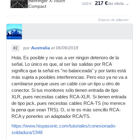
Behringer X-Touch
217 €
320 €
Ver oferta
→
Compact
Enlaces de afiliación
por
Australia
el 06/09/2018
#2
Hola. Es posible y no vas a ver ningún deterioro de la
señal. Lo único es que, al ser las salidas por RCA
significa que la señal es "no balanceada" y por tanto está
más sujeta a posibles interferencias. Pero eso ya no va a
cambiarse porque uses un cable con un tipo u otro de
conector. Si tus monitores sólo tienen entrada de tipo
XLR, pues necesitas cables RCA-XLR. Si tienen entrada
de tipo jack, pues necesitas cables RCA-TS (no merece
la pena que sean TRS). O, si te es más sencillo RCA-
RCA y ponerles un adaptador RCA/TS.
https://www.hispasonic.com/tutoriales/conexionado-
soldadura/1948