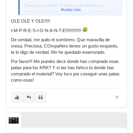
Tuve que comprar 2 tableros de la misma
Mostrar más
madera que el salon que compre hace 5 meses
y un ebanista me hizo algunos cortes , los otros
OLE OLE Y OLE!!!!!
cortes los hice yo con regles , gatos , sierra
circular , etc.... cantoneado con cola de contacto
I-M-P-R-E-S-I-O-N-A-N-T-E!!!!!!!!!!!!!
y herramienta adecuada ,mucho cuidado ,
De verdad, me quito el sombrero. Que maravilla de
mucho mino y mucho tiempo.
mesa. Preciosa. COmpañero tienes un gusto exquisito,
El precio total : 250 e . Tiempo invertido : 25
te lo digo de verdad. Me he quedado enamorado.
horas aprox.
Por favor!!! Me puedes decir donde has comprado esas
Tampoco es cosa del otro mundo , tanto en
patas para los KRK? Y si las has hehco tú donde has
mueble como el equipo , pero valio para que la
comprado el material? Voy loco por coseguir unas patas
mujer me lo dejara poner en el salon .
como esas!
Desde aqui queria dar las gracias a todos los
foreros que han ido aportando fotos en el hilo
anteriormente citado y que de alli saque todas
mis ideas , si no hubiera sido por todos vosotros
no tendria mi mueble soñado . MIL
GRACIASSSSSS