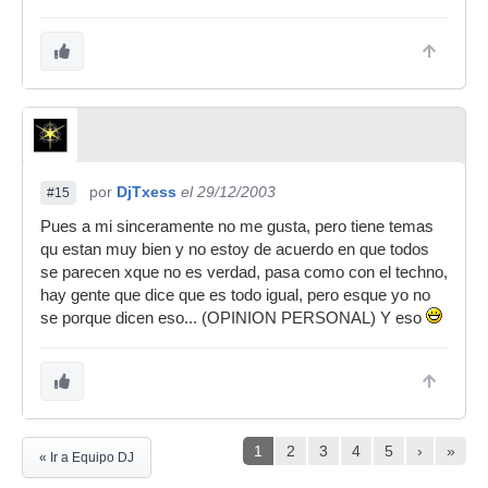
por
DjTxess
el 29/12/2003
#15
Pues a mi sinceramente no me gusta, pero tiene temas
qu estan muy bien y no estoy de acuerdo en que todos
se parecen xque no es verdad, pasa como con el techno,
hay gente que dice que es todo igual, pero esque yo no
se porque dicen eso... (OPINION PERSONAL) Y eso
1
2
3
4
5
›
»
« Ir a Equipo DJ