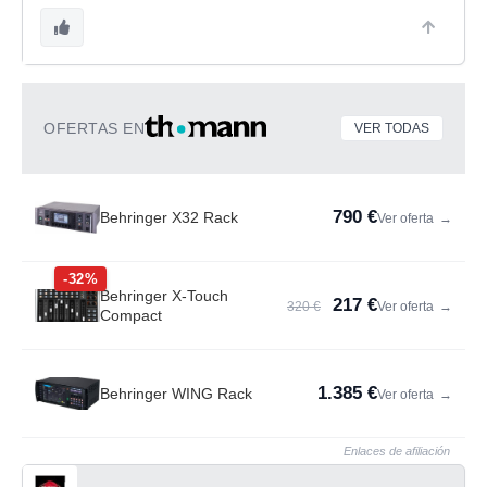
OFERTAS EN
VER TODAS
790 €
Behringer X32 Rack
Ver oferta
→
-32%
Behringer X-Touch
217 €
320 €
Ver oferta
→
Compact
1.385 €
Behringer WING Rack
Ver oferta
→
Enlaces de afiliación