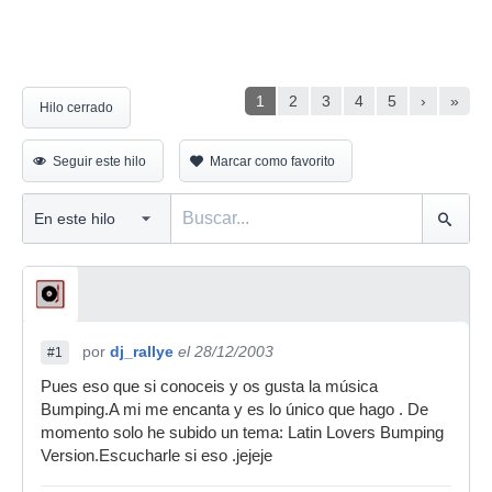
1
2
3
4
5
›
»
Hilo cerrado
Seguir este hilo
Marcar como favorito
por
dj_rallye
el 28/12/2003
#1
Pues eso que si conoceis y os gusta la música
Bumping.A mi me encanta y es lo único que hago . De
momento solo he subido un tema: Latin Lovers Bumping
Version.Escucharle si eso .jejeje