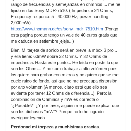
rango de frecuencias y semejanzas en ohmnios ... me he
fijado en los Sony MDR-7510. ( Impedance 24 Ohms,
Frequency responce 5 - 40.000 Hz, power handling
2,000mW)
https://www.thomann.de/es/sony_mdr_7510.htm
(Pongo
esta pagina porque tengo un vale de 40 euros gratis que
me caduca en setiembre jejeje...)
Bien. Mi tarjeta de sonido será en breve la mbox 3 pro...
y ella tiene: 60mW sobre 32 Ohms. Y 32 Ohms de
impedancia. Hasta este punto... He leído en posts lo que
son los Ohms... Y no suelo trabajar a alto volúmen pues
los quiero para grabar con micros y no quiero que se me
cuele ruido de fondo, así que no me preocupa distorsión
por alto volúmen (A menos, claro está que ello sea
evidente por tener 12 Ohms de diferencia...). Pero; la
combinación de Ohmnios y mW es correcta o
"¿Pasable?" ¿Y por favor, alguien me puede explicar que
son los dichosos "mW"? Porque no lo he logrado
averiguar leyendo.
Perdonad mi torpeza y muchísimas gracias.