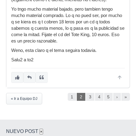
Yo tngo mucho material bajado, pero tambien tengo
mucho material comprado. Lo q no pued ser, por mucho
q se kiera es q t cobren 18 leros por un cd q todos
sabemos q cuesta menos, lo q pasa es q la publicidad se
come la mitad. Fijate el cd del Tote King, 10 euros. Eso
es un precio razonable.
Weno, esta claro q el tema seguira todavia.
Salu2 a to2
1
2
3
4
5
›
»
« Ir a Equipo DJ
NUEVO POST
×