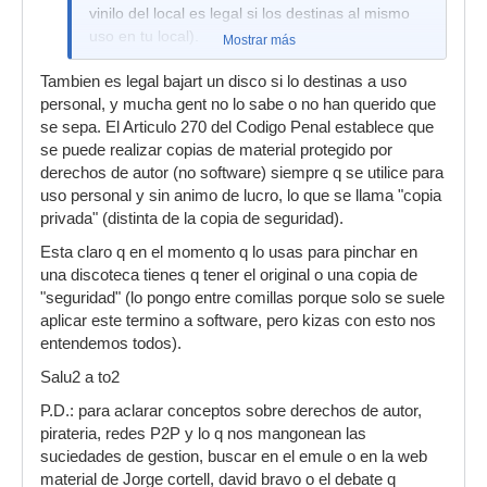
vinilo del local es legal si los destinas al mismo
uso en tu local).
Mostrar más
Tambien es legal bajart un disco si lo destinas a uso
personal, y mucha gent no lo sabe o no han querido que
se sepa. El Articulo 270 del Codigo Penal establece que
se puede realizar copias de material protegido por
derechos de autor (no software) siempre q se utilice para
uso personal y sin animo de lucro, lo que se llama "copia
privada" (distinta de la copia de seguridad).
Esta claro q en el momento q lo usas para pinchar en
una discoteca tienes q tener el original o una copia de
"seguridad" (lo pongo entre comillas porque solo se suele
aplicar este termino a software, pero kizas con esto nos
entendemos todos).
Salu2 a to2
P.D.: para aclarar conceptos sobre derechos de autor,
pirateria, redes P2P y lo q nos mangonean las
suciedades de gestion, buscar en el emule o en la web
material de Jorge cortell, david bravo o el debate q