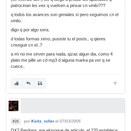
patrocinan les ves q vuelven a pinxar cn vinilo???
q todos los avances son geniales si pero seguimos cn el
vinilo.
digo q por algo sera.
d todas formas ximo, pusiste tu el posts.. q qieres
cnseguir cn el..?
a mi no me sirven para nada, qizas algun dia, como 4
plato me pille un cd mp3 d alguna marka pa ver q se
cuece..
por
Koitz_roller
el 07/03/2005
#26
DX7 Perdona, me ekivoque de articulo, el 270 establece