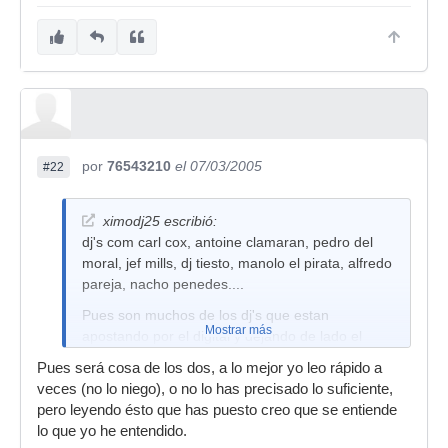
por
76543210
el 07/03/2005
#22
ximodj25 escribió:
dj's com carl cox, antoine clamaran, pedro del
moral, jef mills, dj tiesto, manolo el pirata, alfredo
pareja, nacho penedes....
Pues son muchos de los dj's que estan
Mostrar más
apostando por el digital y dejando de lado el
tema vinilo analogico
Pues será cosa de los dos, a lo mejor yo leo rápido a
veces (no lo niego), o no lo has precisado lo suficiente,
pero leyendo ésto que has puesto creo que se entiende
lo que yo he entendido.