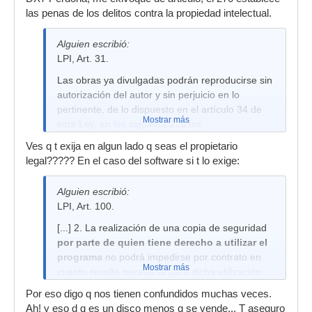
las penas de los delitos contra la propiedad intelectual.
Alguien escribió:
LPI, Art. 31.
Las obras ya divulgadas podrán reproducirse sin
autorización del autor y sin perjuicio en lo
pertinente, de lo dispuesto en el artículo 34 de
Mostrar más
esta Ley, en los siguientes casos:
[...] 2. Para uso privado del copista, sin perjuicio
Ves q t exija en algun lado q seas el propietario
de lo dispuesto en los artículos 25 y 99.a) de
legal????? En el caso del software si t lo exige:
esta Ley, y siempre que la copia no sea objeto
de utilización colectiva ni lucrativa.[...]
Alguien escribió:
LPI, Art. 100.
[...] 2. La realización de una copia de seguridad
por parte de quien tiene derecho a utilizar el
programa
no podrá impedirse por contrato en
Mostrar más
cuanto resulte necesaria para dicha utilización.
[...]
Por eso digo q nos tienen confundidos muchas veces.
Ah! y eso d q es un disco menos q se vende... T aseguro