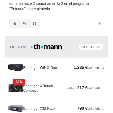
echaron hace 2 semanas en la 2 en el programa
"Enfoque" sobre pirateria.
OFERTAS EN
VER TODAS
1.385 €
Behringer WING Rack
Ver oferta
→
-32%
Behringer X-Touch
217 €
320 €
Ver oferta
→
Compact
790 €
Behringer X32 Rack
Ver oferta
→