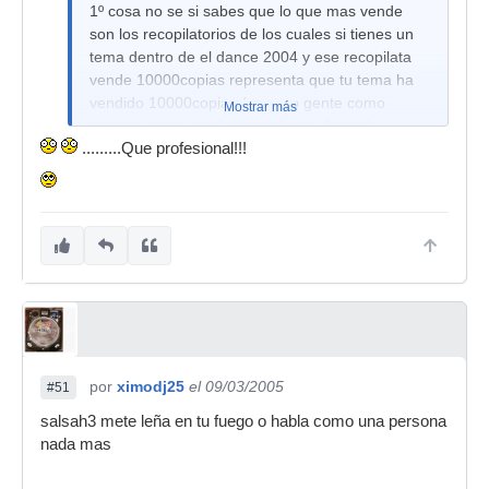
1º cosa no se si sabes que lo que mas vende
son los recopilatorios de los cuales si tienes un
tema dentro de el dance 2004 y ese recopilata
vende 10000copias representa que tu tema ha
vendido 10000copias (por eso gente como
Mostrar más
tamara y tony genil tienen discos de oro)
.........Que profesional!!!
2ºTu que vas a saber de llevar una disco y la
cantidad de musica que hay que comprar, es
decir tu inauguras una disco nueva y con una o
dos maletas tiras no? por eso esta chapando
tanta disco aki
3ºyo no compro la musica los dj's se la traen ya
se lo cobran bien en la nomina a final de mes
(pero tambien pillo musica para mis otros pubs y
musica para la disco aunque ellos ya tengan una
copia para ellos)
por
ximodj25
el 09/03/2005
#51
4ºlos djs que pinchan en la disco:
salsah3 mete leña en tu fuego o habla como una persona
nada mas
Sala Inferno
-Victor Fletcher (ex puzzle, barraca, actv...)