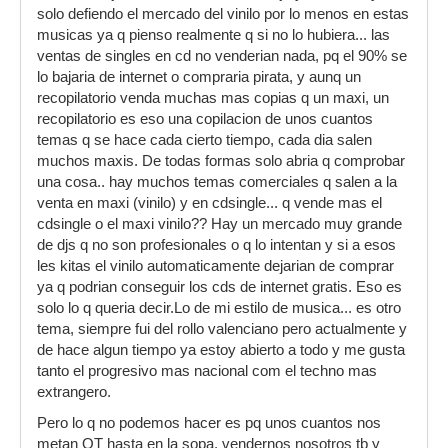
solo defiendo el mercado del vinilo por lo menos en estas
musicas ya q pienso realmente q si no lo hubiera... las
ventas de singles en cd no venderian nada, pq el 90% se
lo bajaria de internet o compraria pirata, y aunq un
recopilatorio venda muchas mas copias q un maxi, un
recopilatorio es eso una copilacion de unos cuantos
temas q se hace cada cierto tiempo, cada dia salen
muchos maxis. De todas formas solo abria q comprobar
una cosa.. hay muchos temas comerciales q salen a la
venta en maxi (vinilo) y en cdsingle... q vende mas el
cdsingle o el maxi vinilo?? Hay un mercado muy grande
de djs q no son profesionales o q lo intentan y si a esos
les kitas el vinilo automaticamente dejarian de comprar
ya q podrian conseguir los cds de internet gratis. Eso es
solo lo q queria decir.Lo de mi estilo de musica... es otro
tema, siempre fui del rollo valenciano pero actualmente y
de hace algun tiempo ya estoy abierto a todo y me gusta
tanto el progresivo mas nacional com el techno mas
extrangero.
Pero lo q no podemos hacer es pq unos cuantos nos
metan OT hasta en la sopa, vendernos nosotros tb y