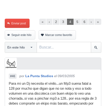
«
‹
2
3
4
5
6
›
»
Enviar post
Seguir este hilo
Marcar como favorito
por
La Punta Studios
el 09/03/2005
#46
Para mi un Dj necesita el vinilo...un Mp3 suena fatal a
128 por mucho que digan que no se nota y eso a todo
volumen en una discoteca con buen ekipo lo veo una
chorrada..si vas a pinchar mp3 a 128.. por esa regla de 3
debes comprarte un ekipo más barato, empezando por