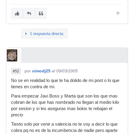
-Dj Patricia
Sala Neverland
-Jorge Cardona (ex villadelina, ex delfos, ex
puzzle...)
1 respuesta directa
-Jorge Zamora
Sala el cielo
-Danny Fido
5º Por si se me discute la profesionalidad como
por
ximodj25
el 09/03/2005
#52
dices a ver si algun dia te acercas a hacer fiestas
No se en realidad lo que te ha dolido de mi post o lo que
del estilo de estas (perdon por la publicidad)
tienes en contra de mi.
12/03/2005 TRIO DE ASES---> Wally lopez vs
Para empezar Javi Boss y Marta que son los que mas
Marco Carola vs Luis Lopez
cobran de los que has nombrado no llegan al medio kilo
18/03/2005 Fallas 05 ----> Dj Tiesto & Monica X
por sesion y si les aseguras mas bolos te rebajan el
precio
19/03/2005 Que arda Valencia----> Dj Raul Parra
Tiesto solo por venir a valencia no te voy a decir lo que
Si no tienes bastante profesionalidad pasate un
cobra pq no es de la incumbencia de nadie pero aparte
dia por APACHE vlc y hablamos