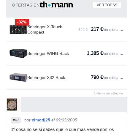
OFERTAS EN
VER TODAS
-32%
Behringer X-Touch
217 €
320 €
Ver oferta
→
Compact
1.385 €
Behringer WING Rack
Ver oferta
→
790 €
Behringer X32 Rack
Ver oferta
→
Enlaces de afiliación
por
ximodj25
el 09/03/2005
#47
1º cosa no se si sabes que lo que mas vende son los