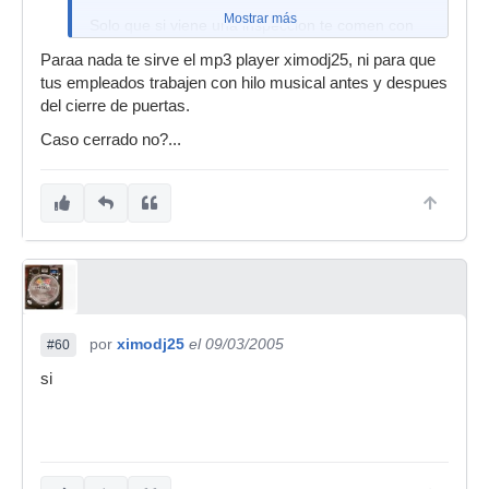
Mostrar más
Solo que si viene una inspeccion te comen con
las putas leyes del MP3 que nadie las entiende
Paraa nada te sirve el mp3 player ximodj25, ni para que
ni los que las han puesto nada mas.
tus empleados trabajen con hilo musical antes y despues
del cierre de puertas.
Caso cerrado no?...
por
ximodj25
el 09/03/2005
#60
si