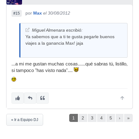
por
Max
el 30/08/2012
#15
Miguel Almenara escribió:
Ya sabemos que a ti te gusta pegarle buenos
viajes a la ganancia Max! jaja
...a mi me gustan muchas cosas......qué sabras tú, listillo,
si tampoco "has visto nada"....
1
2
3
4
5
›
»
« Ir a Equipo DJ