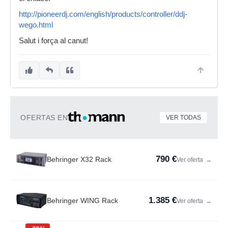
http://pioneerdj.com/english/products/controller/ddj-
wego.html
Salut i força al canut!
OFERTAS EN
VER TODAS
790 €
Behringer X32 Rack
Ver oferta
→
1.385 €
Behringer WING Rack
Ver oferta
→