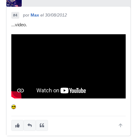
por
Max
el 30/08/2012
#4
...video.