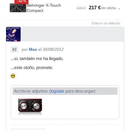
-32%
Behringer X-Touch
217 €
320 €
Ver oferta
→
Compact
Enlaces de afiliación
por
Max
el 30/08/2012
#2
...si, también me ha llegado.
...este otoño, promete.
Archivos adjuntos (
logúate
para descargar)