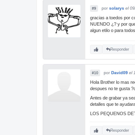
por
solarys
el 0
#9
gracias a toedos por 
NUENDO ¿? y por que e
algun etilo o para todo
Responder
por
David09
el
#10
Hola Brother lo mas re
despues no te gusta ?
Antes de grabar ya sea
detalles que te ayudar
LOS PEQUENOS DE
Responder