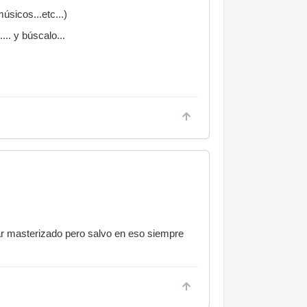
úsicos...etc...)
... y búscalo...
ar masterizado pero salvo en eso siempre