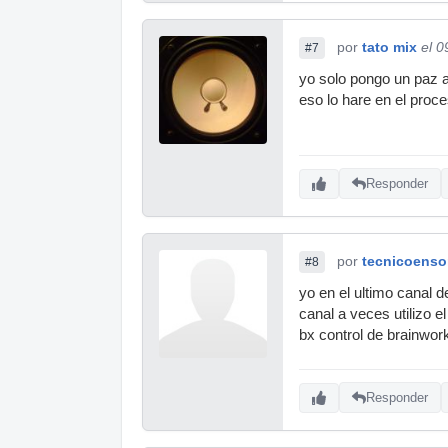
por
tato mix
el 0
#7
yo solo pongo un paz 
eso lo hare en el proc
Responder
por
tecnicoenso
#8
yo en el ultimo canal d
canal a veces utilizo 
bx control de brainwor
Responder