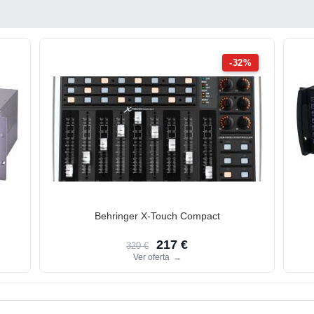
-32%
Behringer X-Touch Compact
217 €
320 €
Ver oferta
→