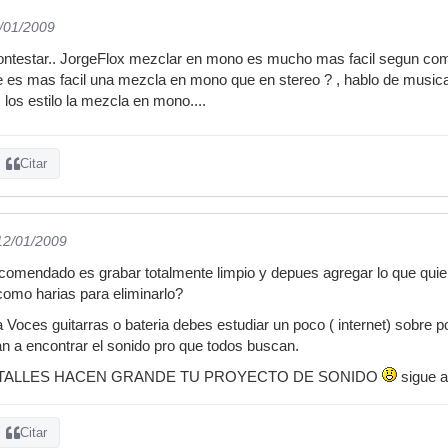
9/01/2009
contestar.. JorgeFlox mezclar en mono es mucho mas facil segun c
s mas facil una mezcla en mono que en stereo ? , hablo de musica e
s los estilo la mezcla en mono....
Citar
 12/01/2009
comendado es grabar totalmente limpio y depues agregar lo que quier
como harias para eliminarlo?
 Voces guitarras o bateria debes estudiar un poco ( internet) sobre 
an a encontrar el sonido pro que todos buscan.
TALLES HACEN GRANDE TU PROYECTO DE SONIDO
sigue a
Citar