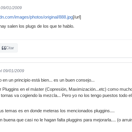
l 09/01/2009
ccdn.com/images/photos/original/888.jpg
[/url]
hay salen los plugs de los que te hablo.
Citar
el 09/01/2009
en un principio está bien... es un buen consejo...
er Pluggins en el máster (Copresión, Maximización...etc) como mucho
ornas va cogiendo la mezcla... Pero yo no los tengo puestos todo el
tus temas es en donde meteras los mencionados pluggins....
 buena que casi no le hagan falta pluggins para mejorarla.... (o arrui