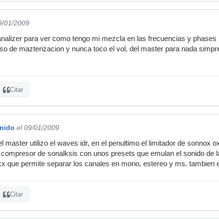
9/01/2009
analizer para ver como tengo mi mezcla en las frecuencias y phases
eso de mazterizacion y nunca toco el vol, del master para nada simpre
Citar
nido
el 09/01/2009
el master utilizo el waves idr, en el penultimo el limitador de sonnox o
el compresor de sonalksis con unos presets que emulan el sonido de l
kx que permite separar los canales en mono, estereo y ms. tambien el
Citar