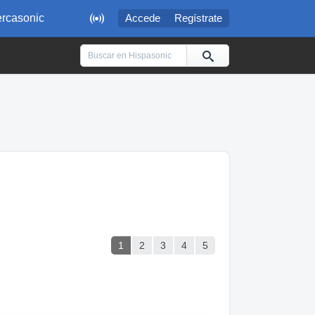

rcasonic
Accede
Regístrate
1
2
3
4
5