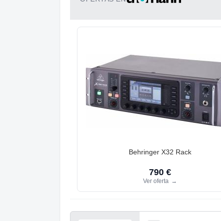
Behringer X32 Rack
790 €
Ver oferta
→