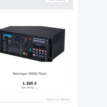
Behringer WING Rack
1.385 €
Ver oferta
→
Enlaces de afiliación