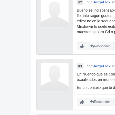
por
JorgeFlox
e
#2
Bueno es indispensabl
flotante segun gustos,
editor no en le secuen
Mixdowm lo suelo edita
maestering para Cd o p
Responder
por
JorgeFlox
e
#3
En Nuendo que es con
ecualizador, en mono 
Es un consejo que te d
Responder