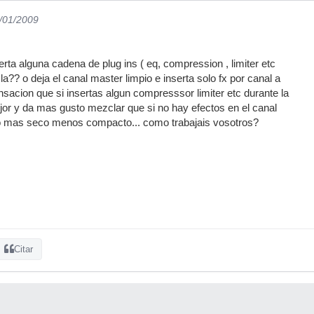
9/01/2009
rta alguna cadena de plug ins ( eq, compression , limiter etc
cla?? o deja el canal master limpio e inserta solo fx por canal a
nsacion que si insertas algun compresssor limiter etc durante la
or y da mas gusto mezclar que si no hay efectos en el canal
o mas seco menos compacto... como trabajais vosotros?
Citar