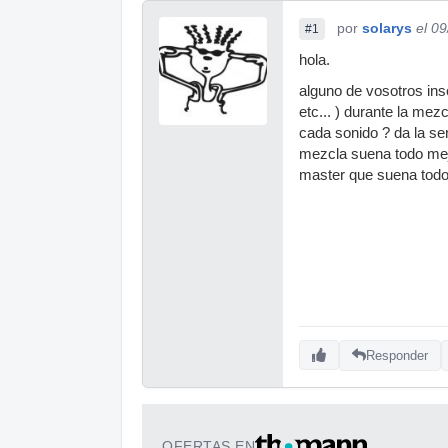
por
solarys
el 0
#1
hola.
alguno de vosotros inse
etc... ) durante la mez
cada sonido ? da la se
mezcla suena todo mej
master que suena tod
Responder
OFERTAS EN