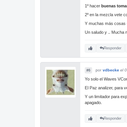
1º hacer
buenas toma
2º en la mezcla vete
Y muchas más cosas qu
Un saludo y .. Mucha 
Responder
por
vdbecke
el 
#6
Yo solo el Waves VCom
El Paz analizer, para v
Y un limitador para ex
apagado.
Responder