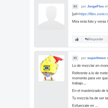
por
JorgeFlox
e
#4
[url=
https://files.soni
Mira esta foto y veras 
Responder
por
superlimon
#5
Lo de mezclar en mono 
Referente a lo de met
momento para ver que t
trabajo....
En el masterizado de 
Tu mezcla ha de ser tan
Esfuerzate en ...