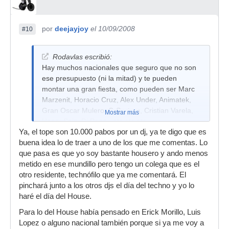
por
deejayjoy
el 10/09/2008
#10
Rodavlas escribió:
Hay muchos nacionales que seguro que no son
ese presupuesto (ni la mitad) y te pueden
montar una gran fiesta, como pueden ser Marc
Marzenit, Horacio Cruz, Alex Under, Animatek,
Gran Oscar Mulero, C-System, Cristian Varela,
Mostrar más
Henry Saiz, Dj Pepo...etc etc etc
Ya, el tope son 10.000 pabos por un dj, ya te digo que es
Los que te he dicho son especialmente de
buena idea lo de traer a uno de los que me comentas. Lo
Techno y Minimal, de House estoy poco
que pasa es que yo soy bastante housero y ando menos
enterado...pero lo que digo, yo me entero que
metido en ese mundillo pero tengo un colega que es el
viene uno de estos y no me lo pienso!!
otro residente, technófilo que ya me comentará. El
Por cierto, donde sera la fiesta?
pinchará junto a los otros djs el día del techno y yo lo
haré el día del House.
Para lo del House había pensado en Erick Morillo, Luis
Lopez o alguno nacional también porque si ya me voy a