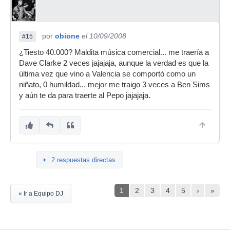
por
obione
el 10/09/2008
#15
¿Tiesto 40.000? Maldita música comercial... me traería a
Dave Clarke 2 veces jajajaja, aunque la verdad es que la
última vez que vino a Valencia se comportó como un
niñato, 0 humildad... mejor me traigo 3 veces a Ben Sims
y aún te da para traerte al Pepo jajajaja.
2 respuestas directas
1
2
3
4
5
›
»
« Ir a Equipo DJ