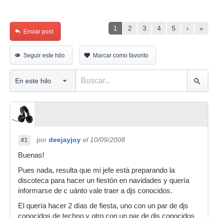
1
2
3
4
5
›
»
Enviar post
Seguir este hilo
Marcar como favorito
por
deejayjoy
el 10/09/2008
#1
Buenas!
Pues nada, resulta que mi jefe está preparando la
discoteca para hacer un fiestón en navidades y quería
informarse de c uánto vale traer a djs conocidos.
El quería hacer 2 días de fiesta, uno con un par de djs
conocidos de techno y otro con un par de djs conocidos