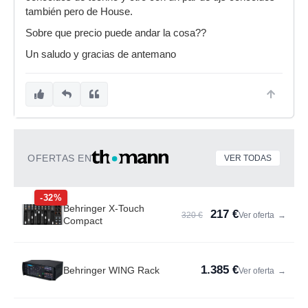
también pero de House.
Sobre que precio puede andar la cosa??
Un saludo y gracias de antemano
OFERTAS EN
VER TODAS
-32%
Behringer X-Touch
217 €
320 €
Ver oferta
→
Compact
1.385 €
Behringer WING Rack
Ver oferta
→