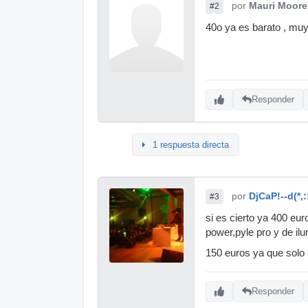
por
Mauri Moore
#2
40o ya es barato , muy
Responder
1 respuesta directa
por
DjCaP!--d(*,:
#3
si es cierto ya 400 eur
power,pyle pro y de ilu
150 euros ya que solo 
Responder