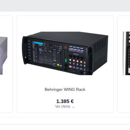
Behringer WING Rack
1.385 €
Ver oferta
→