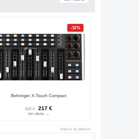
-32%
Behringer X-Touch Compact
217 €
320 €
Ver oferta
→
Enlaces de afiliación