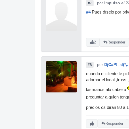
por
Impulso
el 2
#7
#4
Pues díselo por priv
2
Responder
por
DjCaP!--d(*,:
#8
cuando el cliente te pi
adornar el local ,trus
lasmanos ala cabeza
preguntar a quien ten
precios os diran 80 a 10
Responder