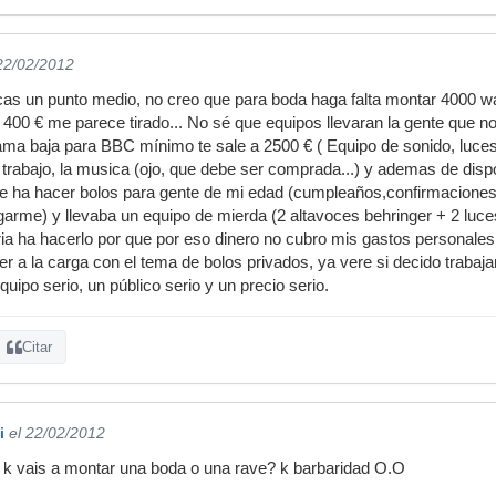
 22/02/2012
s un punto medio, no creo que para boda haga falta montar 4000 wat
400 € me parece tirado... No sé que equipos llevaran la gente que n
ama baja para BBC mínimo te sale a 2500 € ( Equipo de sonido, luces,
 trabajo, la musica (ojo, que debe ser comprada...) y ademas de disp
 ha hacer bolos para gente de mi edad (cumpleaños,confirmaciones,et
garme) y llevaba un equipo de mierda (2 altavoces behringer + 2 luces
a ha hacerlo por que por eso dinero no cubro mis gastos personales
r a la carga con el tema de bolos privados, ya vere si decido trabaja
uipo serio, un público serio y un precio serio.
Citar
i
el 22/02/2012
k vais a montar una boda o una rave? k barbaridad O.O