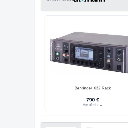
Behringer X32 Rack
790 €
Ver oferta
→