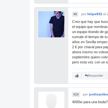
por
felipe932
el
#9
Creo que hay que busca
el equipo que nombras 
un equipo tirando de g
sumale el tiempo de tu
años en Sevilla empece
2 € por chaval para pa
ahora mismo no volveri
septiembre quiero volve
pero esta vez con un eq
Responder
por
jordisantbo
#10
4000w para una boda? 