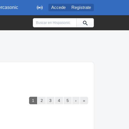

rcasonic
Accede
Regístrate
1
2
3
4
5
›
»