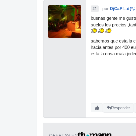
por
DjCaP!--d(*,:
#1
buenas gente me gustar
suelos los precios ,tant
sabemos que esta la c
hacia antes por 400 eur
esta la cosa mala joder
Responder
OFERTAS EN