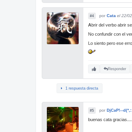
por
Cata
el 22/0
#4
A
brir del verbo abrir 
No confundir con el ver
Lo siento pero ese erro
Responder
1 respuesta directa
por
DjCaP!--d(*,:
#5
buenas cata gracias....