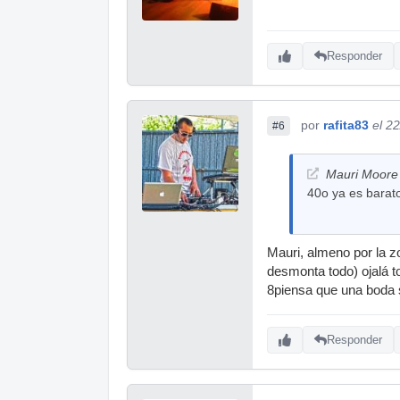
Responder
por
rafita83
el 2
#6
Mauri Moore 
40o ya es barato
Mauri, almeno por la z
desmonta todo) ojalá 
8piensa que una boda 
Responder