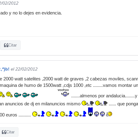
2/02/2012
ado y no lo dejes en evidencia.
Citar
:,*)b!
el 22/02/2012
de 2000 watt satelites ,2000 watt de graves ,2 cabezas moviles, scann
s ,maquina de humo de 1500watt ,cdjs 1000 ,etc ........vamos montar 
.......almenos por andalucia.......
gan anuncios de dj en milanuncios mismo
...... que pon
0 euros ..........
Citar