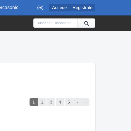

rcasonic
Accede
Regístrate
1
2
3
4
5
›
»