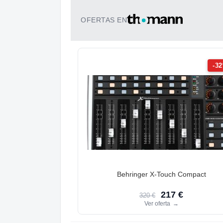
OFERTAS EN
-3
Behringer X-Touch Compact
217 €
320 €
Ver oferta
→