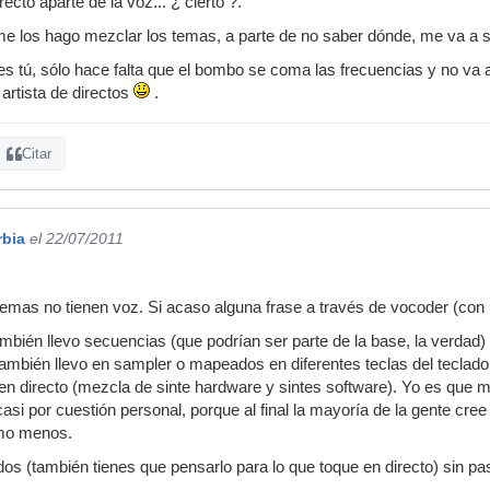
ecto aparte de la voz... ¿ cierto ?.
me los hago mezclar los temas, a parte de no saber dónde, me va a sa
es tú, sólo hace falta que el bombo se coma las frecuencias y no va 
artista de directos
.
Citar
rbia
el 22/07/2011
mas no tienen voz. Si acaso alguna frase a través de vocoder (con 
ambién llevo secuencias (que podrían ser parte de la base, la verda
también llevo en sampler o mapeados en diferentes teclas del teclado
o en directo (mezcla de sinte hardware y sintes software). Yo es que 
casi por cuestión personal, porque al final la mayoría de la gente cre
mo menos.
idos (también tienes que pensarlo para lo que toque en directo) sin p