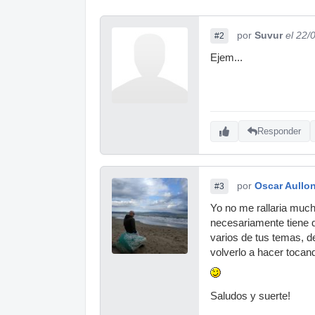
por
Suvur
el 22/
#2
Ejem...
Responder
por
Oscar Aullo
#3
Yo no me rallaria much
necesariamente tiene q
varios de tus temas, d
volverlo a hacer tocan
Saludos y suerte!