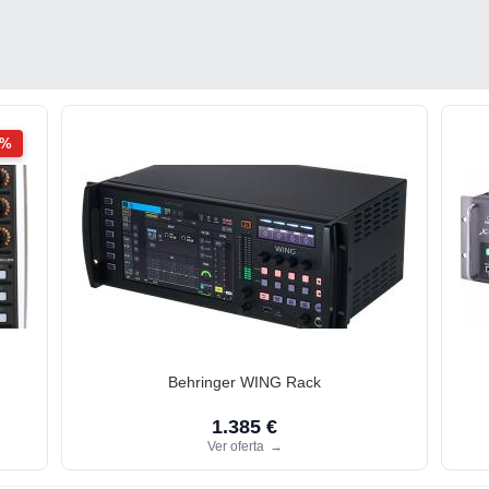
2%
Behringer WING Rack
1.385 €
Ver oferta
→