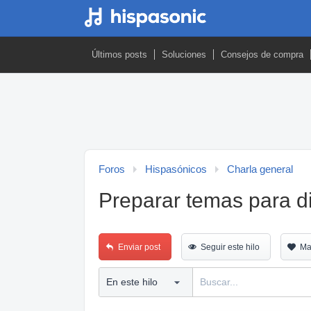
Últimos posts
Soluciones
Consejos de compra
Foros
Hispasónicos
Charla general
Preparar temas para d
Enviar post
Seguir este hilo
Ma