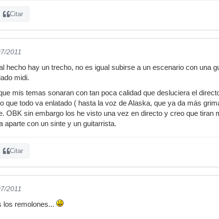
Citar
07/2011
l hecho hay un trecho, no es igual subirse a un escenario con una gu
lado midi.
e mis temas sonaran con tan poca calidad que desluciera el directo,
o que todo va enlatado ( hasta la voz de Alaska, que ya da más gri
e. OBK sin embargo los he visto una vez en directo y creo que tiran
a aparte con un sinte y un guitarrista.
Citar
07/2011
 los remolones...