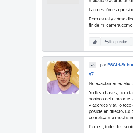
melodía o acorde en dir
La cuestión es que si 
Pero es tal y cómo dic
fin de mi carrera como 
Responder
por
PSGirl-Subu
#8
#7
No exactamente. Mis te
Yo llevo bases, pero t
sonidos del ritmo que 
y acordes y tal lo toc
posible en directo. Es 
complicarme muchísi
Pero sí, todos los son