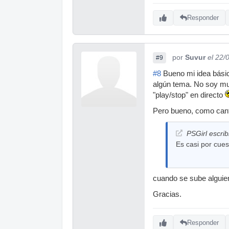
Responder
por
Suvur
el 22/
#9
#8
Bueno mi idea básic
algún tema. No soy mu
"play/stop" en directo
Pero bueno, como canta
PSGirl escrib
Es casi por cues
cuando se sube alguien
Gracias.
Responder