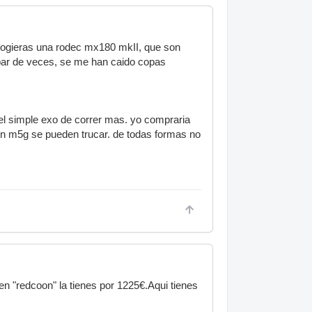
 cogieras una rodec mx180 mkII, que son
n par de veces, se me han caido copas
 el simple exo de correr mas. yo compraria
un m5g se pueden trucar. de todas formas no
n "redcoon" la tienes por 1225€.Aqui tienes