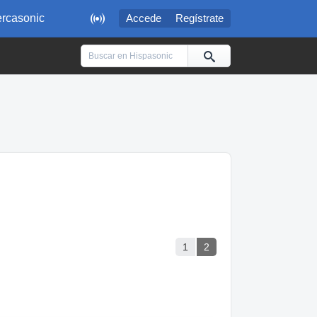

rcasonic
Accede
Regístrate
1
2