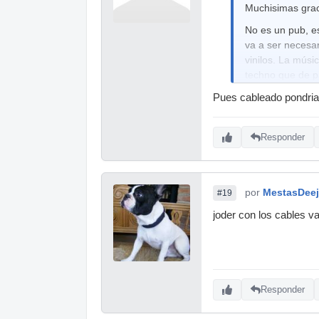
Muchisimas grac
No es un pub, e
va a ser necesar
vinilos. La músi
techno que de p
Vale pues por lo
Pues cableado pondria
efectos los tra
puestos los prec
Responder
Ahhh otra pregu
Gracias de nue
por
MestasDee
#19
joder con los cables 
Responder