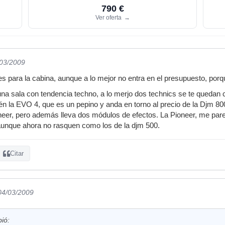
790 €
Ver oferta
→
/03/2009
es para la cabina, aunque a lo mejor no entra en el presupuesto, porqu
 una sala con tendencia techno, a lo merjo dos technics se te quedan 
én la EVO 4, que es un pepino y anda en torno al precio de la Djm 800 
neer, pero además lleva dos módulos de efectos. La Pioneer, me par
aunque ahora no rasquen como los de la djm 500.
Citar
 04/03/2009
bió: