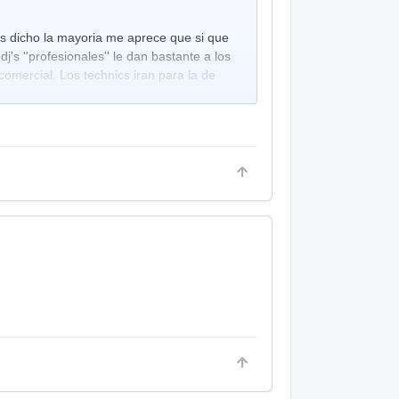
is dicho la mayoria me aprece que si que
's ''profesionales'' le dan bastante a los
comercial. Los technics iran para la de
una allen 92. Y respecto al portatil y
 a meterme en una página que tenga