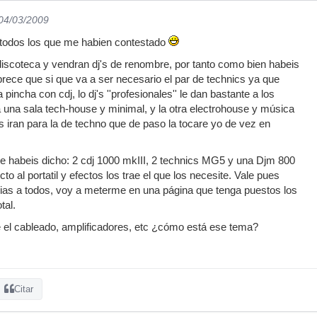
 04/03/2009
todos los que me habien contestado
iscoteca y vendran dj's de renombre, por tanto como bien habeis
rece que si que va a ser necesario el par de technics ya que
pincha con cdj, lo dj's ''profesionales'' le dan bastante a los
á una sala tech-house y minimal, y la otra electrohouse y música
s iran para la de techno que de paso la tocare yo de vez en
e habeis dicho: 2 cdj 1000 mkIII, 2 technics MG5 y una Djm 800
to al portatil y efectos los trae el que los necesite. Vale pues
as a todos, voy a meterme en una página que tenga puestos los
tal.
e el cableado, amplificadores, etc ¿cómo está ese tema?
Citar