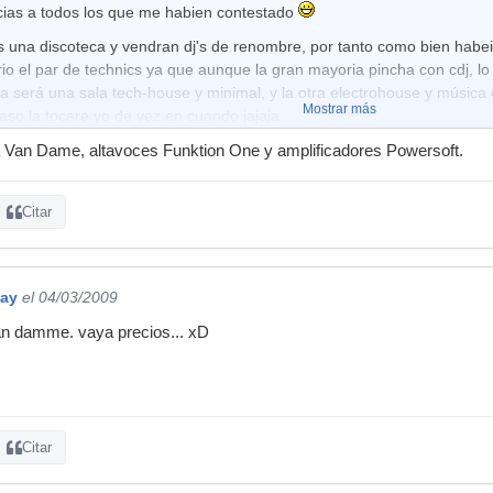
ias a todos los que me habien contestado
s una discoteca y vendran dj's de renombre, por tanto como bien habe
io el par de technics ya que aunque la gran mayoria pincha con cdj, lo dj
ca será una sala tech-house y minimal, y la otra electrohouse y música 
Mostrar más
aso la tocare yo de vez en cuando jajaja
 que me habeis dicho: 2 cdj 1000 mkIII, 2 technics MG5 y una Djm 800 o 
 Van Dame, altavoces Funktion One y amplificadores Powersoft.
e el que los necesite. Vale pues nada muchisimas gracias a todos, voy
ios y me saco el total.
Citar
nta jeje el cableado, amplificadores, etc ¿cómo está ese tema?
vo
jay
el 04/03/2009
van damme. vaya precios... xD
Citar