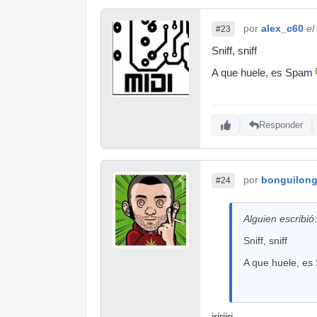
por
alex_c60
el
#23
Sniff, sniff
A que huele, es Spam
Responder
por
bonguilong
#24
Alguien escribió:
Sniff, sniff
A que huele, e
jrjrjjrj