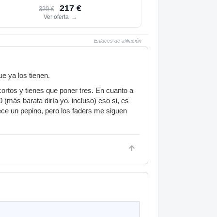
217 €
320 €
Ver oferta
→
Enlaces de afiliación
e ya los tienen.
cortos y tienes que poner tres. En cuanto a
(más barata diría yo, incluso) eso si, es
ece un pepino, pero los faders me siguen