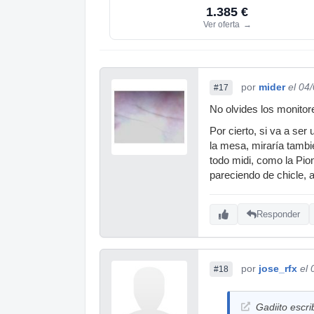
1.385 €
Ver oferta
→
por
mider
el 04
#17
No olvides los monitor
Por cierto, si va a ser
la mesa, miraría tambi
todo midi, como la Pio
pareciendo de chicle, 
Responder
por
jose_rfx
el
#18
Gadiito escri