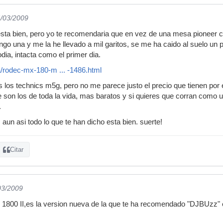
4/03/2009
 esta bien, pero yo te recomendaria que en vez de una mesa pioneer
tengo una y me la he llevado a mil garitos, se me ha caido al suelo u
odia, intacta como el primer dia.
da/rodec-mx-180-m ... -1486.html
os los technics m5g, pero no me parece justo el precio que tienen por
 son los de toda la vida, mas baratos y si quieres que corran como 
.
aun asi todo lo que te han dicho esta bien. suerte!
Citar
03/2009
x 1800 II,es la version nueva de la que te ha recomendado "DJBUzz" e