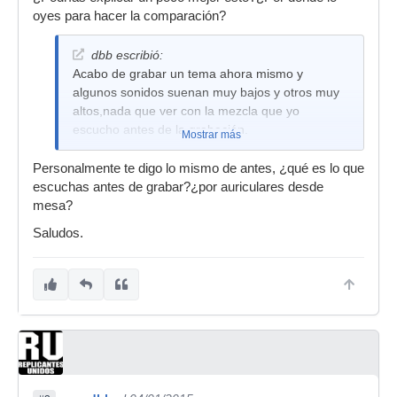
oyes para hacer la comparación?
dbb escribió:
Acabo de grabar un tema ahora mismo y
algunos sonidos suenan muy bajos y otros muy
altos,nada que ver con la mezcla que yo
escucho antes de la grabación.
Mostrar más
Personalmente te digo lo mismo de antes, ¿qué es lo que
escuchas antes de grabar?¿por auriculares desde
mesa?
Saludos.