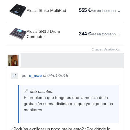
555 €
Alesis Strike MultiPad
Ver en thomann
→
Alesis SR18 Drum
244 €
Ver en thomann
→
Computer
Enlaces de afiliación
por
e_mac
el 04/01/2015
#2
dbb escribió:
El problema que tengo es que la mezcla de la
grabación suena distinta a lo que yo oigo por los
monitores
¿Podrías explicar un poco mejor esto?¿Por dónde lo