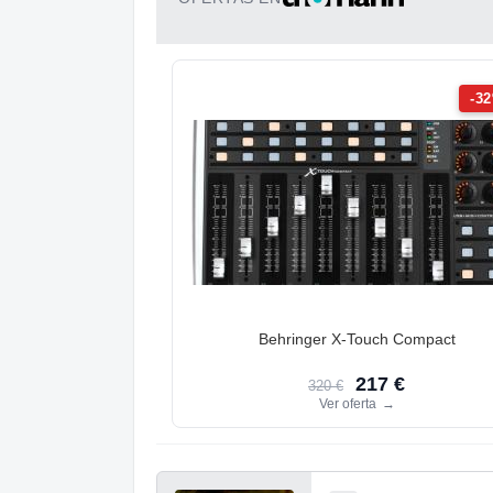
-3
Behringer X-Touch Compact
217 €
320 €
Ver oferta
→