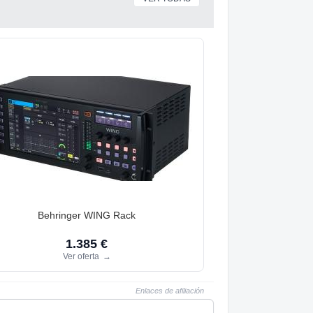
Behringer WING Rack
1.385 €
Ver oferta
→
Enlaces de afiliación