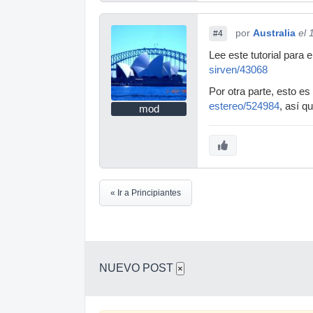
por
Australia
el 
#4
Lee este tutorial para 
sirven/43068
Por otra parte, esto es
estereo/524984
, así q
mod
« Ir a Principiantes
NUEVO POST
×