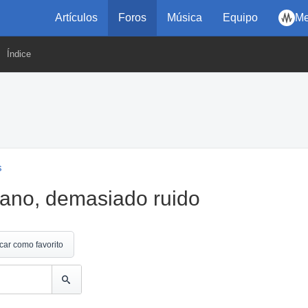
Artículos
Foros
Música
Equipo
Me
Índice
s
iano, demasiado ruido
car como favorito