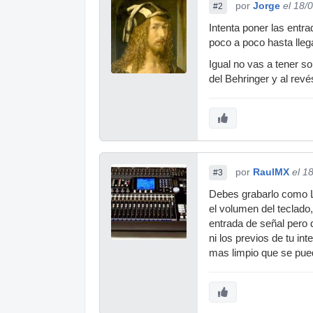
por
Jorge
el 18/
#2
Intenta poner las entr
poco a poco hasta lleg
Igual no vas a tener s
del Behringer y al revé
por
RaulMX
el 1
#3
Debes grabarlo como Li
el volumen del teclado
entrada de señal pero 
ni los previos de tu in
mas limpio que se pued