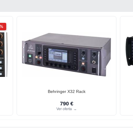
2%
Behringer X32 Rack
790 €
Ver oferta
→