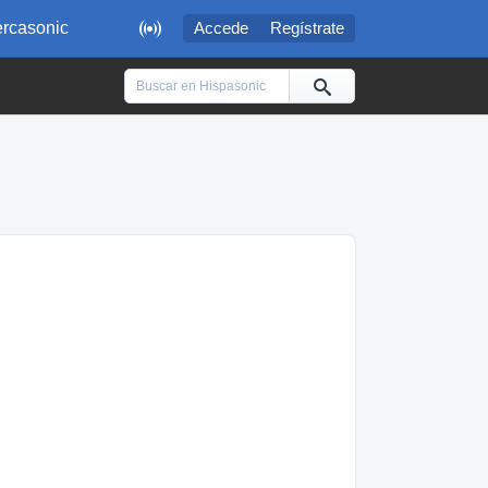

rcasonic
Accede
Regístrate