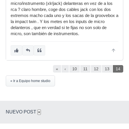
micro/instrumento (xlr/jack) delanteras en vez de a los
rca ? claro hombre, coge dos cables jack con los dos
extremos macho cada uno y los sacas de la groovebox a
la impact twin . Y los metes en los inputs de micro
delanteros , que en verdad si te fijas no son solo de
micro, son también de instrumentos.
«
‹
10
11
12
13
14
« Ir a Equipo home studio
NUEVO POST
×