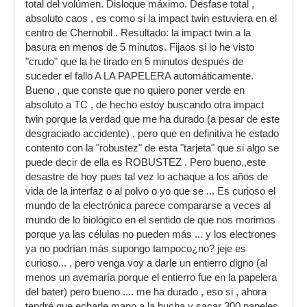
total del volúmen. Disloque máximo. Desfase total ,
absoluto caos , es como si la impact twin estuviera en el
centro de Chernobil . Resultado: la impact twin a la
basura en menos de 5 minutos. Fijaos si lo he visto
"crudo" que la he tirado en 5 minutos después de
suceder el fallo A LA PAPELERA automáticamente.
Bueno , que conste que no quiero poner verde en
absoluto a TC , de hecho estoy buscando otra impact
twin porque la verdad que me ha durado (a pesar de este
desgraciado accidente) , pero que en definitiva he estado
contento con la "robustez" de esta "tarjeta" que si algo se
puede decir de ella es ROBUSTEZ . Pero bueno,,este
desastre de hoy pues tal vez lo achaque a los años de
vida de la interfaz o al polvo o yo que se ... Es curioso el
mundo de la electrónica parece compararse a veces al
mundo de lo biológico en el sentido de que nos morimos
porque ya las células no pueden más ... y los electrones
ya no podrían más supongo tampoco¿no? jeje es
curioso... , pero venga voy a darle un entierro digno (al
menos un avemaría porque el entierro fue en la papelera
del bater) pero bueno .... me ha durado , eso si , ahora
tendré que echarle mano a la hucha y sacar 300 papeles