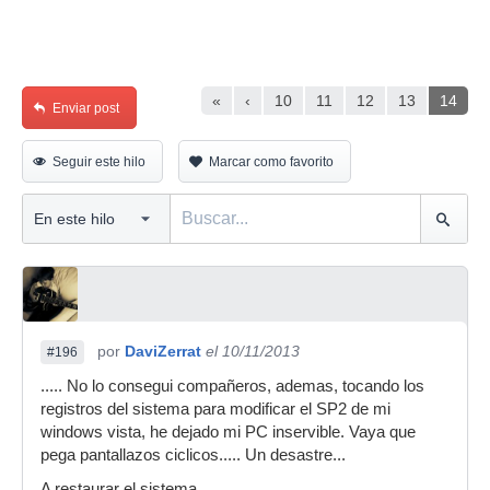
«
‹
10
11
12
13
14
Enviar post
Seguir este hilo
Marcar como favorito
por
DaviZerrat
el 10/11/2013
#196
..... No lo consegui compañeros, ademas, tocando los
registros del sistema para modificar el SP2 de mi
windows vista, he dejado mi PC inservible. Vaya que
pega pantallazos ciclicos..... Un desastre...
A restaurar el sistema....