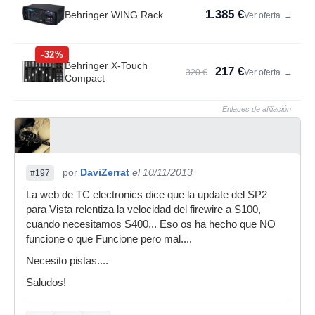
1.385 €
Behringer WING Rack
Ver oferta
→
-32%
Behringer X-Touch
217 €
320 €
Ver oferta
→
Compact
Enlaces de afiliación
por
DaviZerrat
el 10/11/2013
#197
La web de TC electronics dice que la update del SP2
para Vista relentiza la velocidad del firewire a S100,
cuando necesitamos S400... Eso os ha hecho que NO
funcione o que Funcione pero mal....
Necesito pistas....
Saludos!