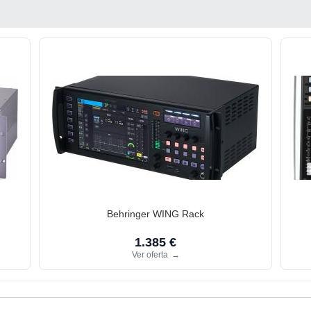
Behringer WING Rack
1.385 €
Ver oferta
→