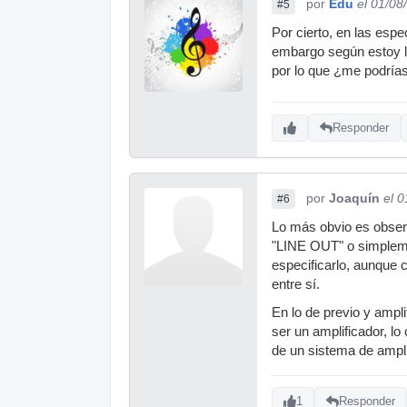
por
Edu
el 01/08
#5
Por cierto, en las espe
embargo según estoy le
por lo que ¿me podrías 
Responder
por
Joaquín
el 
#6
Lo más obvio es observ
"LINE OUT" o simplem
especificarlo, aunque 
entre sí.
En lo de previo y ampl
ser un amplificador, lo
de un sistema de ampli
1
Responder