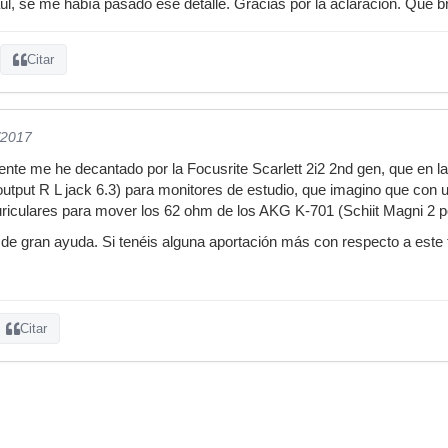
úl, se me había pasado ese detalle. Gracias por la aclaración. Qué br
Citar
/2017
nte me he decantado por la Focusrite Scarlett 2i2 2nd gen, que en la p
utput R L jack 6.3) para monitores de estudio, que imagino que con
uriculares para mover los 62 ohm de los AKG K-701 (Schiit Magni 2 p
 de gran ayuda. Si tenéis alguna aportación más con respecto a este
Citar