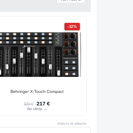
-32%
Behringer X-Touch Compact
217 €
320 €
Ver oferta
→
Enlaces de afiliación