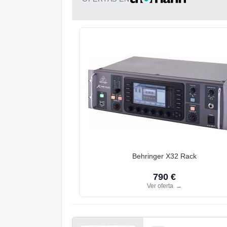
Behringer X32 Rack
790 €
Ver oferta
→