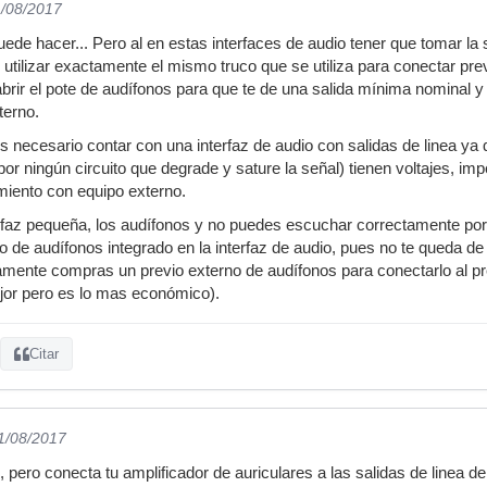
1/08/2017
ede hacer... Pero al en estas interfaces de audio tener que tomar la 
 utilizar exactamente el mismo truco que se utiliza para conectar pre
abrir el pote de audífonos para que te de una salida mínima nominal y 
terno.
es necesario contar con una interfaz de audio con salidas de linea ya
por ningún circuito que degrade y sature la señal) tienen voltajes, i
miento con equipo externo.
erfaz pequeña, los audífonos y no puedes escuchar correctamente po
o de audífonos integrado en la interfaz de audio, pues no te queda de
amente compras un previo externo de audífonos para conectarlo al prev
jor pero es lo mas económico).
Citar
01/08/2017
 pero conecta tu amplificador de auriculares a las salidas de linea de