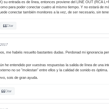
 su entrada es de línea, entonces proviene del LINE OUT (RCA L+R) 
omo para poder conectar cuatro al mismo tiempo. Y no estará de más
ede conectar también monitores a la vez, de ser necesario, sin ten
Citar
/2017
s, me habéis resuelto bastantes dudas. Perdonad mi ignorancia pero
n he entendido por vuestras respuestas la salida de línea de una inte
xterno no se "molestan" entre ellos y la calidad de sonido es óptima.
vo, sois de gran ayuda.
Citar