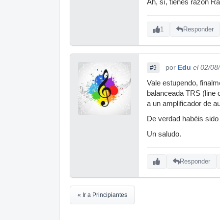
Ah, sí, tienes razón Ra
1
Responder
por
Edu
el 02/08
#9
Vale estupendo, finalme
balanceada TRS (line o
a un amplificador de a
De verdad habéis sido
Un saludo.
Responder
« Ir a Principiantes