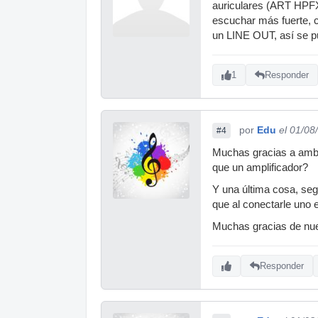
auriculares (ART HPFX)
escuchar más fuerte, c
un LINE OUT, así se pu
1
Responder
por
Edu
el 01/08
#4
Muchas gracias a ambo
que un amplificador?
Y una última cosa, segú
que al conectarle uno e
Muchas gracias de nue
Responder