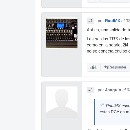
por
RaulMX
el 0
#7
Así es, una salida de l
Las salidas TRS de las
como en la scarlet 2i4,
no se conecta equipo c
1
Responder
por
Joaquín
el 
#8
RaulMX escri
estas RCA en muc