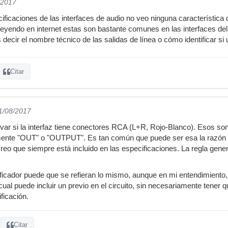
/2017
cificaciones de las interfaces de audio no veo ninguna característica
yendo en internet estas son bastante comunes en las interfaces del 
decir el nombre técnico de las salidas de línea o cómo identificar si 
Citar
01/08/2017
ar si la interfaz tiene conectores RCA (L+R, Rojo-Blanco). Esos son 
ente "OUT" o "OUTPUT". Es tan común que puede ser esa la razón
creo que siempre está incluido en las especificaciones. La regla gen
ificador puede que se refieran lo mismo, aunque en mi entendimiento, 
 cual puede incluir un previo en el circuito, sin necesariamente tener 
ficación.
Citar