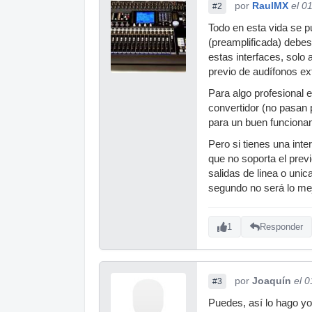
por
RaulMX
el 0
#2
Todo en esta vida se pu
(preamplificada) debes
estas interfaces, solo 
previo de audífonos ex
Para algo profesional 
convertidor (no pasan 
para un buen funciona
Pero si tienes una int
que no soporta el previ
salidas de linea o unic
segundo no será lo me
1
Responder
por
Joaquín
el 
#3
Puedes, así lo hago yo,