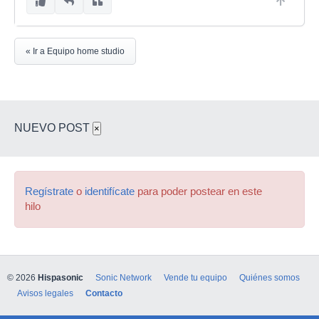
« Ir a Equipo home studio
NUEVO POST
×
Regístrate
o
identifícate
para poder postear en este
hilo
© 2026
Hispasonic
Sonic Network
Vende tu equipo
Quiénes somos
Avisos legales
Contacto