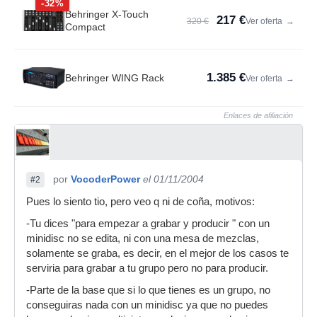
-32%
Behringer X-Touch
217 €
320 €
Ver oferta
→
Compact
1.385 €
Behringer WING Rack
Ver oferta
→
Enlaces de afiliación
por
VocoderPower
el 01/11/2004
#2
Pues lo siento tio, pero veo q ni de coña, motivos:
-Tu dices "para empezar a grabar y producir " con un
minidisc no se edita, ni con una mesa de mezclas,
solamente se graba, es decir, en el mejor de los casos te
serviria para grabar a tu grupo pero no para producir.
-Parte de la base que si lo que tienes es un grupo, no
conseguiras nada con un minidisc ya que no puedes