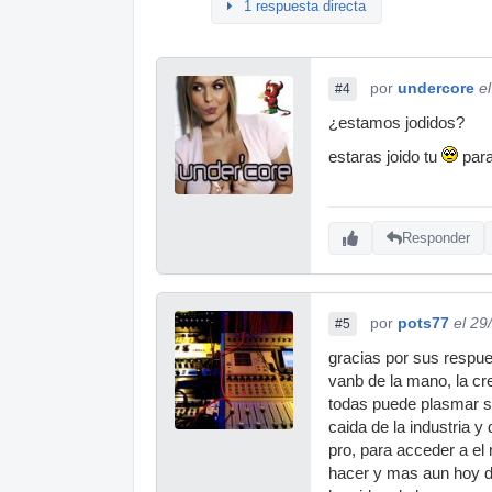
1 respuesta directa
por
undercore
e
#4
¿estamos jodidos?
estaras joido tu
para
Responder
por
pots77
el 29
#5
gracias por sus respue
vanb de la mano, la cr
todas puede plasmar su
caida de la industria 
pro, para acceder a el
hacer y mas aun hoy de