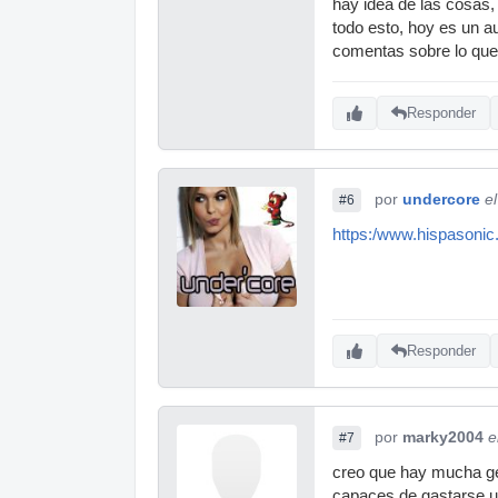
hay idea de las cosas,
todo esto, hoy es un aug
comentas sobre lo que 
Responder
por
undercore
e
#6
https:/www.hispasonic.
Responder
por
marky2004
e
#7
creo que hay mucha gen
capaces de gastarse un