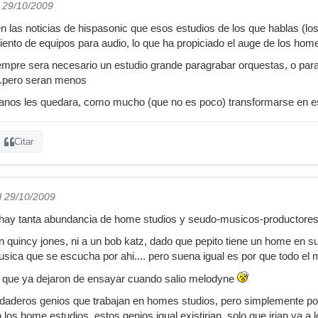
l 29/10/2009
n las noticias de hispasonic que esos estudios de los que hablas (l
iento de equipos para audio, lo que ha propiciado el auge de los home
empre sera necesario un estudio grande paragrabar orquestas, o par
...pero seran menos
anos les quedara, como mucho (que no es poco) transformarse en e
Citar
l 29/10/2009
 hay tanta abundancia de home studios y seudo-musicos-productores,
n quincy jones, ni a un bob katz, dado que pepito tiene un home en 
usica que se escucha por ahi.... pero suena igual es por que todo el 
 que ya dejaron de ensayar cuando salio melodyne
daderos genios que trabajan en homes studios, pero simplemente por
n los home estudios, estos genios igual existirian, solo que irian ya 