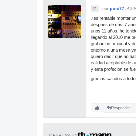
por
pots77
el 29
#1
¿es rentable montar u
despues de casi 7 años 
unos 11 años, he tenid
llegando al 2010 me pr
grabacion musical y de
entorno a una mesa yam
quiero decir que no ha
calidad aceptable de a
y esta profecion se fu
gracias saludos a tod
Responder
OFERTAS EN