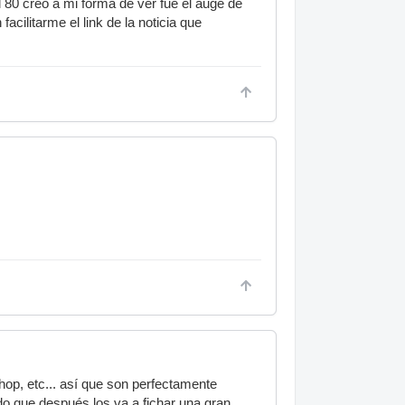
80 creo a mi forma de ver fue el auge de
facilitarme el link de la noticia que
op, etc... así que son perfectamente
o que después los va a fichar una gran