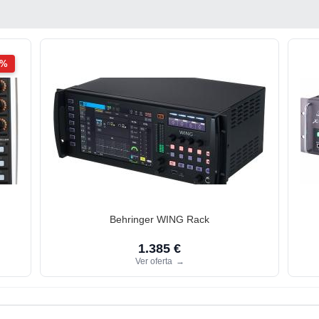
2%
Behringer WING Rack
1.385 €
Ver oferta
→