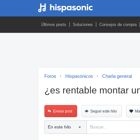
Últimos posts
Soluciones
Consejos de compra
Foros
Hispasónicos
Charla general
¿es rentable montar u
Enviar post
Seguir este hilo
Ma