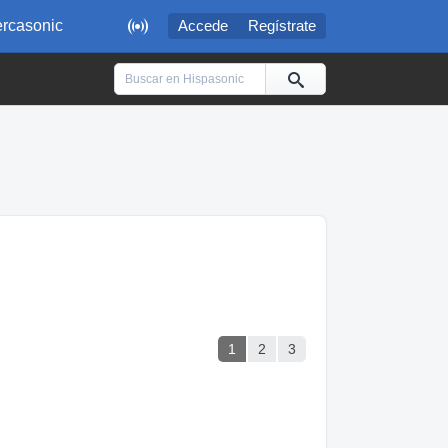

rcasonic
Accede
Regístrate
1
2
3