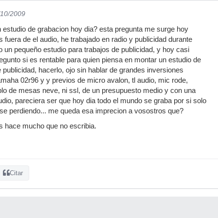
/10/2009
n estudio de grabacion hoy dia? esta pregunta me surge hoy
fuera de el audio, he trabajado en radio y publicidad durante
o un pequeño estudio para trabajos de publicidad, y hoy casi
egunto si es rentable para quien piensa en montar un estudio de
 publicidad, hacerlo, ojo sin hablar de grandes inversiones
aha 02r96 y y previos de micro avalon, tl audio, mic rode,
blo de mesas neve, ni ssl, de un presupuesto medio y con una
udio, pareciera ser que hoy dia todo el mundo se graba por si solo
ese perdiendo... me queda esa imprecion a vosostros que?
os hace mucho que no escribia.
Citar