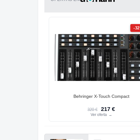
-3
Behringer X-Touch Compact
217 €
320 €
Ver oferta
→