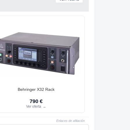
Behringer X32 Rack
790 €
Ver oferta
→
Enlaces de afiliación