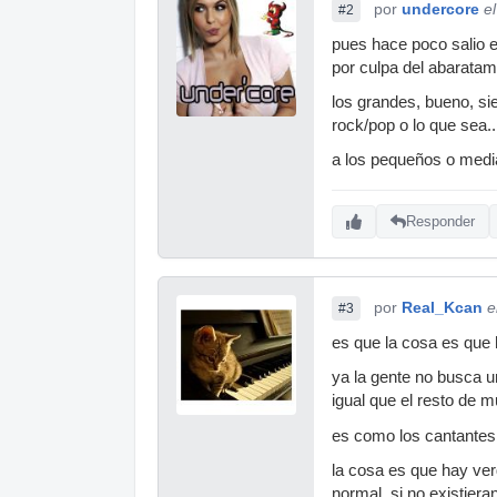
por
undercore
e
#2
pues hace poco salio e
por culpa del abaratam
los grandes, bueno, si
rock/pop o lo que sea
a los pequeños o medi
Responder
por
Real_Kcan
e
#3
es que la cosa es que
ya la gente no busca u
igual que el resto de m
es como los cantantes
la cosa es que hay ver
normal, si no existiera