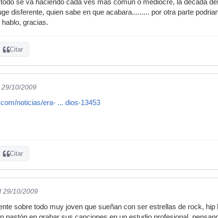
 todo se va haciendo cada ves mas comun o mediocre, la decada del 
e disferente, quien sabe en que acabara......... por otra parte podrian 
hablo, gracias.
Citar
l 29/10/2009
com/noticias/era- ... dios-13453
Citar
l 29/10/2009
te sobre todo muy joven que sueñan con ser estrellas de rock, hip h
 pastón en grabar sus canciones en un estudio profesional, pensand