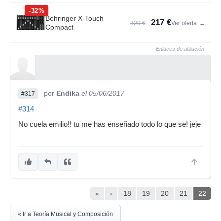
-32%
Behringer X-Touch
217 €
320 €
Ver oferta
→
Compact
Enlaces de afiliación
por
Endika
el 05/06/2017
#317
#314
No cuela emilio!! tu me has enseñado todo lo que se! jeje
«
‹
18
19
20
21
22
« Ir a Teoría Musical y Composición