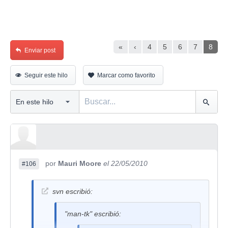
«
‹
4
5
6
7
8
Enviar post
Seguir este hilo
Marcar como favorito
por
Mauri Moore
el 22/05/2010
#106
svn escribió:
"man-tk" escribió: