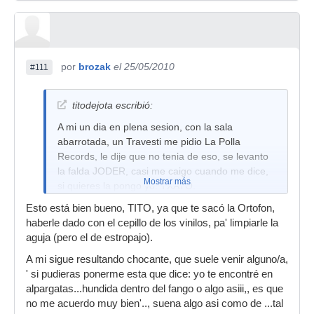
por
brozak
el 25/05/2010
#111
titodejota escribió:
A mi un dia en plena sesion, con la sala
abarrotada, un Travesti me pidio La Polla
Records, le dije que no tenia de eso, se levanto
la falda JODER, casi me caigo cuando me dice,
Mostrar más
si quieres la pongo yo. TXATO.
A que a dj TiEsTo eso no le pasa. Pues el se lo
Esto está bien bueno, TITO, ya que te sacó la Ortofon,
pierde.
haberle dado con el cepillo de los vinilos, pa' limpiarle la
aguja (pero el de estropajo).
El Dj tiene que estar accesible al publico y no
entre algodones, como las estrellas, Tanta
A mi sigue resultando chocante, que suele venir alguno/a,
tonteria, Coño!
' si pudieras ponerme esta que dice: yo te encontré en
alpargatas...hundida dentro del fango o algo asiii,, es que
no me acuerdo muy bien'.., suena algo asi como de ...tal