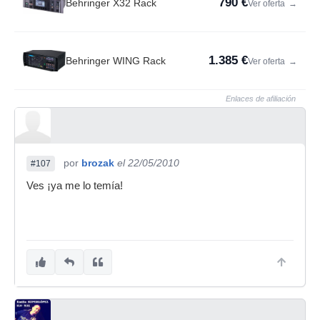
790 €
Behringer X32 Rack
Ver oferta
→
1.385 €
Behringer WING Rack
Ver oferta
→
Enlaces de afiliación
por
brozak
el 22/05/2010
#107
Ves ¡ya me lo temía!