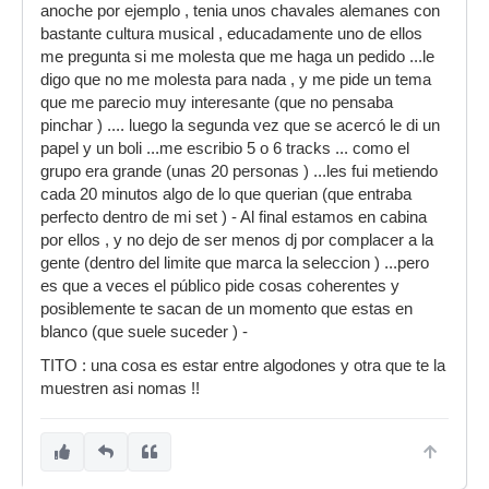
anoche por ejemplo , tenia unos chavales alemanes con
bastante cultura musical , educadamente uno de ellos
me pregunta si me molesta que me haga un pedido ...le
digo que no me molesta para nada , y me pide un tema
que me parecio muy interesante (que no pensaba
pinchar ) .... luego la segunda vez que se acercó le di un
papel y un boli ...me escribio 5 o 6 tracks ... como el
grupo era grande (unas 20 personas ) ...les fui metiendo
cada 20 minutos algo de lo que querian (que entraba
perfecto dentro de mi set ) - Al final estamos en cabina
por ellos , y no dejo de ser menos dj por complacer a la
gente (dentro del limite que marca la seleccion ) ...pero
es que a veces el público pide cosas coherentes y
posiblemente te sacan de un momento que estas en
blanco (que suele suceder ) -
TITO : una cosa es estar entre algodones y otra que te la
muestren asi nomas !!