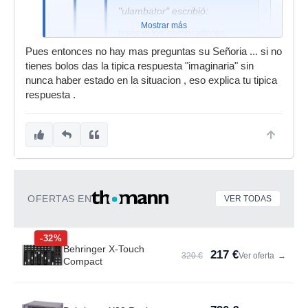
"ulambator" escribió:
Mostrar más
pues si los compradores
vienen a tocar los cojones
Pues entonces no hay mas preguntas su Señoria ... si no
criticando su trabajo... no ves
tienes bolos das la tipica respuesta "imaginaria" sin
lógico que se cabree??
nunca haber estado en la situacion , eso explica tu tipica
respuesta .
si vienen mas de 3 a cabina a criticar
nuestro trabajo sería bien logico
plantearnos cambiar de musica o de
profesion .
OFERTAS EN
VER TODAS
bueno la verdad esq yo de bolos ninguno o casi
ninguno
-32%
Behringer X-Touch
217 €
320 €
Ver oferta
→
Compact