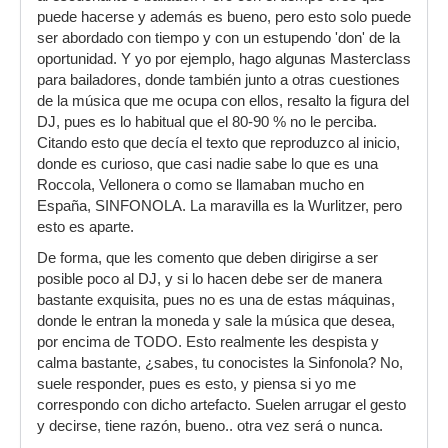
puede hacerse y además es bueno, pero esto solo puede
ser abordado con tiempo y con un estupendo 'don' de la
oportunidad. Y yo por ejemplo, hago algunas Masterclass
para bailadores, donde también junto a otras cuestiones
de la música que me ocupa con ellos, resalto la figura del
DJ, pues es lo habitual que el 80-90 % no le perciba.
Citando esto que decía el texto que reproduzco al inicio,
donde es curioso, que casi nadie sabe lo que es una
Roccola, Vellonera o como se llamaban mucho en
España, SINFONOLA. La maravilla es la Wurlitzer, pero
esto es aparte.
De forma, que les comento que deben dirigirse a ser
posible poco al DJ, y si lo hacen debe ser de manera
bastante exquisita, pues no es una de estas máquinas,
donde le entran la moneda y sale la música que desea,
por encima de TODO. Esto realmente les despista y
calma bastante, ¿sabes, tu conocistes la Sinfonola? No,
suele responder, pues es esto, y piensa si yo me
correspondo con dicho artefacto. Suelen arrugar el gesto
y decirse, tiene razón, bueno.. otra vez será o nunca.