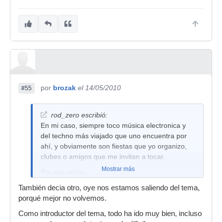
por
brozak
el 14/05/2010
#55
rod_zero escribió:
En mi caso, siempre toco música electronica y
del techno más viajado que uno encuentra por
ahí, y obviamente son fiestas que yo organizo,
clubes o amigos que me invitan a tocar.
Mostrar más
Por esa razón...
1.- Si me piden algo del genero lo intento poner
También decia otro, oye nos estamos saliendo del tema,
cuando pueda hacerlo.
porqué mejor no volvemos.
2.- Si me piden algo que no encaja (pop,
Como introductor del tema, todo ha ido muy bien, incluso