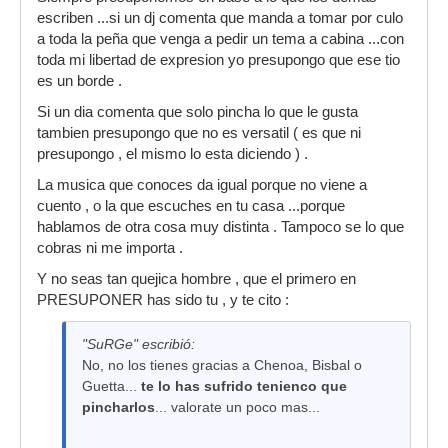
otra manera podria estar pinchando cada fin de
todos pensamos en la D, pero cuando no tienes
escriben ...si un dj comenta que manda a tomar por culo
seman y asi pincho cada mes es otra historia
esa puta mierda en tu portátil, yo opté por la C,
a toda la peña que venga a pedir un tema a cabina ...con
que yo y solo yo tengo que valorar...
ya que sabía que esa noche ya no metía de
toda mi libertad de expresion yo presupongo que ese tio
ninguna forma.
es un borde .
que harían ustedes?
Si un dia comenta que solo pincha lo que le gusta
tambien presupongo que no es versatil ( es que ni
presupongo , el mismo lo esta diciendo ) .
La musica que conoces da igual porque no viene a
cuento , o la que escuches en tu casa ...porque
hablamos de otra cosa muy distinta . Tampoco se lo que
cobras ni me importa .
Y no seas tan quejica hombre , que el primero en
PRESUPONER has sido tu , y te cito :
"SuRGe" escribió:
No, no los tienes gracias a Chenoa, Bisbal o
Guetta...
te lo has sufrido tenienco que
pincharlos
... valorate un poco mas...