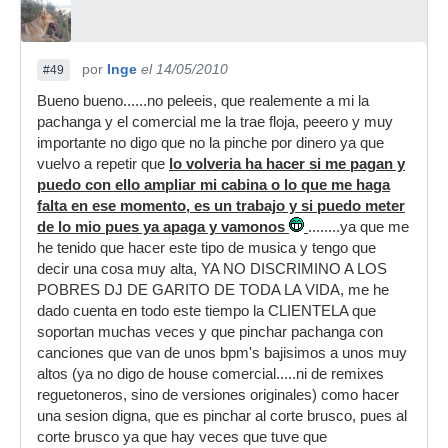
por
Inge
el 14/05/2010
#49
Bueno bueno......no peleeis, que realemente a mi la
pachanga y el comercial me la trae floja, peeero y muy
importante no digo que no la pinche por dinero ya que
vuelvo a repetir que
lo volveria ha hacer si me pagan y
puedo con ello ampliar mi cabina o lo que me haga
falta en ese momento, es un trabajo y si puedo meter
de lo mio pues ya apaga y vamonos
........ya que me
he tenido que hacer este tipo de musica y tengo que
decir una cosa muy alta, YA NO DISCRIMINO A LOS
POBRES DJ DE GARITO DE TODA LA VIDA, me he
dado cuenta en todo este tiempo la CLIENTELA que
soportan muchas veces y que pinchar pachanga con
canciones que van de unos bpm's bajisimos a unos muy
altos (ya no digo de house comercial.....ni de remixes
reguetoneros, sino de versiones originales) como hacer
una sesion digna, que es pinchar al corte brusco, pues al
corte brusco ya que hay veces que tuve que