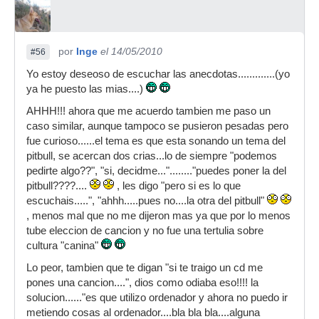
por
Inge
el 14/05/2010
#56
Yo estoy deseoso de escuchar las anecdotas.............(yo
ya he puesto las mias....)
AHHH!!! ahora que me acuerdo tambien me paso un
caso similar, aunque tampoco se pusieron pesadas pero
fue curioso......el tema es que esta sonando un tema del
pitbull, se acercan dos crias...lo de siempre "podemos
pedirte algo??", "si, decidme..."........"puedes poner la del
pitbull????....
, les digo "pero si es lo que
escuchais.....", "ahhh.....pues no....la otra del pitbull"
, menos mal que no me dijeron mas ya que por lo menos
tube eleccion de cancion y no fue una tertulia sobre
cultura "canina"
Lo peor, tambien que te digan "si te traigo un cd me
pones una cancion....", dios como odiaba eso!!!! la
solucion......"es que utilizo ordenador y ahora no puedo ir
metiendo cosas al ordenador....bla bla bla....alguna