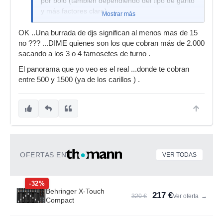
por bolo (también dependiendo del tipo de garito
y más factores claro)
Mostrar más
OK ..Una burrada de djs significan al menos mas de 15
no ??? ...DIME quienes son los que cobran más de 2.000
sacando a los 3 o 4 famosetes de turno .
El panorama que yo veo es el real ...donde te cobran
entre 500 y 1500 (ya de los carillos ) .
OFERTAS EN
VER TODAS
-32%
Behringer X-Touch
217 €
320 €
Ver oferta
→
Compact