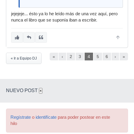
jejejeje... ésto ya lo he leído más de una vez aquí, pero
nunca el libro que se suponía iban a escribir.
«
‹
2
3
4
5
6
›
»
« Ir a Equipo DJ
NUEVO POST
×
Regístrate
o
identifícate
para poder postear en este
hilo