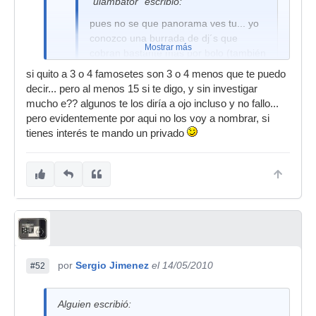
"ulambator" escribió:
pues no se que panorama ves tu... yo
conozco una burrada de dj´s que
Mostrar más
cobran bastante más por bolo (también
dependiendo del tipo de garito y más
si quito a 3 o 4 famosetes son 3 o 4 menos que te puedo
factores claro)
decir... pero al menos 15 si te digo, y sin investigar
mucho e?? algunos te los diría a ojo incluso y no fallo...
pero evidentemente por aqui no los voy a nombrar, si
OK ..Una burrada de djs significan al menos mas
tienes interés te mando un privado
de 15 no ??? ...DIME quienes son los que
cobran más de 2.000 sacando a los 3 o 4
famosetes de turno .
El panorama que yo veo es el real ...donde te
cobran entre 500 y 1500 (ya de los carillos ) .
por
Sergio Jimenez
el 14/05/2010
#52
Alguien escribió: