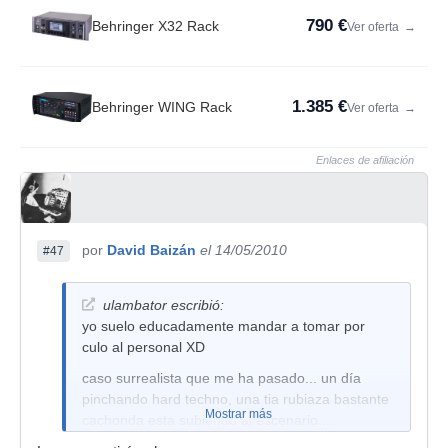
790 €
Behringer X32 Rack
Ver oferta
→
1.385 €
Behringer WING Rack
Ver oferta
→
Enlaces de afiliación
por
David Baizán
el 14/05/2010
#47
ulambator escribió:
yo suelo educadamente mandar a tomar por
culo al personal XD
caso surrealista que me ha pasado... un día
pinchando hard techno, una tia rubiaza bastante
Mostrar más
cachonda esta subiendo al escenario...
imaginaba que quería un autógrafo en las tetas