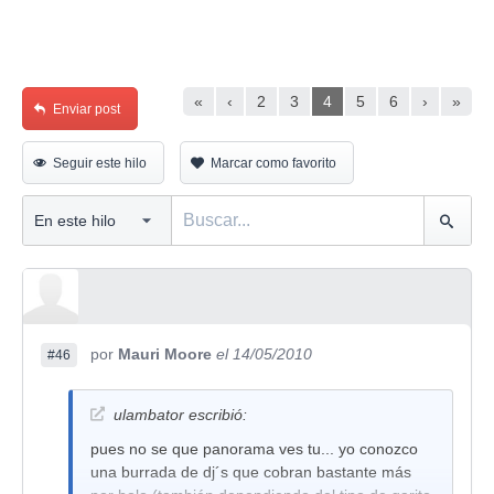
«
‹
2
3
4
5
6
›
»
Enviar post
Seguir este hilo
Marcar como favorito
por
Mauri Moore
el 14/05/2010
#46
ulambator escribió:
pues no se que panorama ves tu... yo conozco
una burrada de dj´s que cobran bastante más