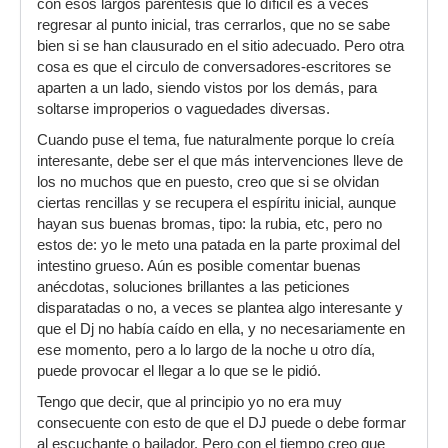
reggaeton, salsa) les explico que al 99% de las
con esos largos paréntesis que lo díficil es a veces
personas en la fiesta vienen a escuchar música
regresar al punto inicial, tras cerrarlos, que no se sabe
electrónica y que por una persona no le voy
bien si se han clausurado en el sitio adecuado. Pero otra
arruinar el viaje al resto.
cosa es que el circulo de conversadores-escritores se
aparten a un lado, siendo vistos por los demás, para
3.- Si se ponen pesados "No soy una rocola, soy
soltarse improperios o vaguedades diversas.
un dj si usted quería escuchar otra música
hubiera ido a otra fiesta".
Cuando puse el tema, fue naturalmente porque lo creía
interesante, debe ser el que más intervenciones lleve de
los no muchos que en puesto, creo que si se olvidan
ciertas rencillas y se recupera el espíritu inicial, aunque
hayan sus buenas bromas, tipo: la rubia, etc, pero no
estos de: yo le meto una patada en la parte proximal del
intestino grueso. Aún es posible comentar buenas
anécdotas, soluciones brillantes a las peticiones
disparatadas o no, a veces se plantea algo interesante y
que el Dj no había caído en ella, y no necesariamente en
ese momento, pero a lo largo de la noche u otro día,
puede provocar el llegar a lo que se le pidió.
Tengo que decir, que al principio yo no era muy
consecuente con esto de que el DJ puede o debe formar
al escuchante o bailador. Pero con el tiempo creo que