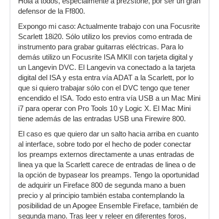
Hola a todos, especialmente a prezstone, por ser un gran
defensor de la Ff800.
Expongo mi caso: Actualmente trabajo con una Focusrite
Scarlett 18i20. Sólo utilizo los previos como entrada de
instrumento para grabar guitarras eléctricas. Para lo
demás utilizo un Focusrite ISA MKII con tarjeta digital y
un Langevin DVC. El Langevin va conectado a la tarjeta
digital del ISA y esta entra vía ADAT a la Scarlett, por lo
que si quiero trabajar sólo con el DVC tengo que tener
encendido el ISA. Todo esto entra vía USB a un Mac Mini
i7 para operar con Pro Tools 10 y Logic X. El Mac Mini
tiene además de las entradas USB una Firewire 800.
El caso es que quiero dar un salto hacia arriba en cuanto
al interface, sobre todo por el hecho de poder conectar
los preamps externos directamente a unas entradas de
linea ya que la Scarlett carece de entradas de linea o de
la opción de bypasear los preamps. Tengo la oportunidad
de adquirir un Fireface 800 de segunda mano a buen
precio y al principio también estaba contemplando la
posibilidad de un Apogee Ensemble Fireface, también de
segunda mano. Tras leer y releer en diferentes foros,