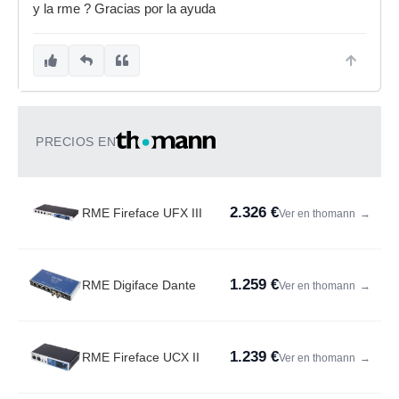
y la rme ? Gracias por la ayuda
PRECIOS EN
2.326 €
RME Fireface UFX III
Ver en thomann
→
1.259 €
RME Digiface Dante
Ver en thomann
→
1.239 €
RME Fireface UCX II
Ver en thomann
→