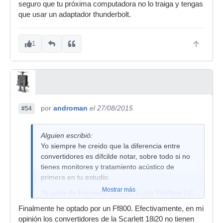
seguro que tu próxima computadora no lo traiga y tengas
que usar un adaptador thunderbolt.
1
por
androman
el 27/08/2015
#54
Alguien escribió:
Yo siempre he creido que la diferencia entre
convertidores es dífcilde notar, sobre todo si no
tienes monitores y tratamiento acústico de
primera en tu estudio.
Mostrar más
Yo pase de Focusrite (saffire) a una Fireface UC
y no podría estar más contento, la diferencia de
Finalmente he optado por un Ff800. Efectivamente, en mi
desempeño de los drivers es enorme, los
opinión los convertidores de la Scarlett 18i20 no tienen