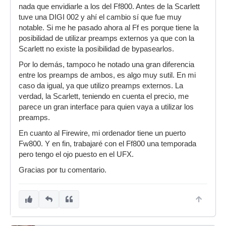
preamps también me parecen mejores. Pero en
nada que envidiarle a los del Ff800. Antes de la Scarlett
si los convertidores realmente yo no puedo
tuve una DIGI 002 y ahí el cambio sí que fue muy
alcanzar a escuchar una diferencia significativa.
notable. Si me he pasado ahora al Ff es porque tiene la
Aún así para mi valio mucho la pena el cambio.
posibilidad de utilizar preamps externos ya que con la
Yo el único problema que le veo a comprar una
Scarlett no existe la posibilidad de bypasearlos.
interface firewire de RME es que el puerto va de
Por lo demás, tampoco he notado una gran diferencia
salida y es seguro que tu próxima computadora
entre los preamps de ambos, es algo muy sutil. En mi
no lo traiga y tengas que usar un adaptador
caso da igual, ya que utilizo preamps externos. La
thunderbolt.
verdad, la Scarlett, teniendo en cuenta el precio, me
parece un gran interface para quien vaya a utilizar los
preamps.
En cuanto al Firewire, mi ordenador tiene un puerto
Fw800. Y en fin, trabajaré con el Ff800 una temporada
pero tengo el ojo puesto en el UFX.
Gracias por tu comentario.