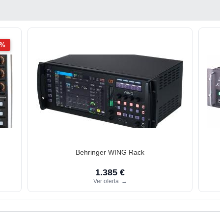
2%
Behringer WING Rack
1.385 €
Ver oferta
→