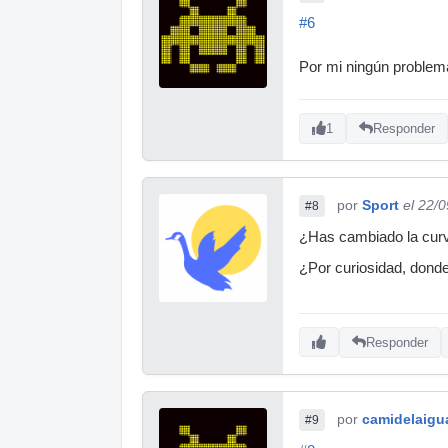
#6
Por mi ningún problem
1
Responder
por
Sport
el 22/
#8
¿Has cambiado la curv
¿Por curiosidad, don
Responder
por
camidelaigu
#9