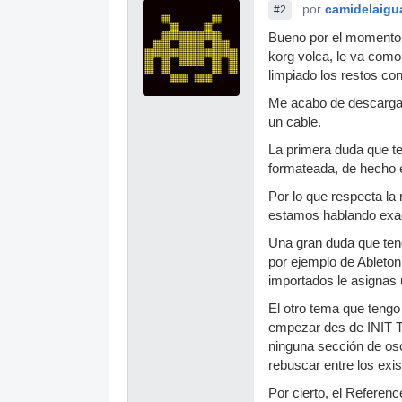
por
camidelaigu
#2
Bueno por el momento 
korg volca, le va como 
limpiado los restos co
Me acabo de descargar e
un cable.
La primera duda que ten
formateada, de hecho 
Por lo que respecta la
estamos hablando exa
Una gran duda que teng
por ejemplo de Ableton 
importados le asignas u
El otro tema que tengo
empezar des de INIT TO
ninguna sección de os
rebuscar entre los exi
Por cierto, el Referen