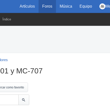
Artículos
Foros
Música
Equipo
Me
Índice
dores
101 y MC-707
rcar como favorito