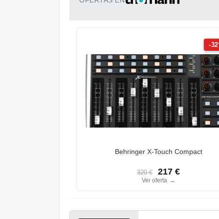
OFERTAS EN
-3
Behringer X-Touch Compact
217 €
320 €
Ver oferta
→