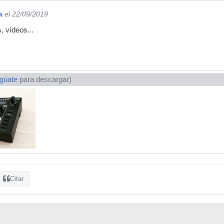
a
el 22/09/2019
, vídeos...
ogúate
para descargar)
Citar