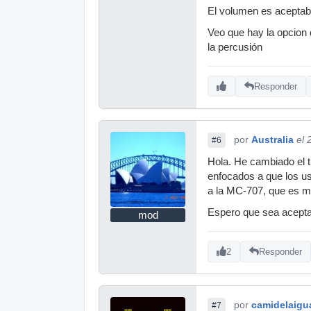
El volumen es aceptab
Veo que hay la opcion
la percusión
Responder
por
Australia
el 
#6
Hola. He cambiado el t
enfocados a que los us
a la MC-707, que es mu
Espero que sea acepta
mod
2
Responder
por
camidelaigu
#7