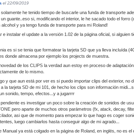
a
el 22/09/2019
solamente he tenido tiempo de buscarle una funda de transporte ad
un guante..eso si, modificando el interior, le he sacado todo el forr
n alcohol y ya tengo funda de transporte para mi Roland!
 instalar el update a la versión 1.02 de la página oficial, si alguien
ia es si se tenia que formatear la tarjeta SD que ya lleva incluída (
es donde almacena por ejemplo los projects de muestra.
 novedad de los CLIPS la verdad aun estoy en proceso de adaptación
ctamente de lo mismo.
o y que aun está por ver es si puedo importar clips del exterior, no
a la tarjeta SD de mi 101, de hecho los clips son información midi...s
n sonido, tempo, efectos...y a jugarrrr
 pendiente es investigar un poco sobre la creación de sonidos de us
NE pero aparte de muchos otros parámetros (fx, atack, decay, filter 
cilador, asi que de momento para empezar lo que hago es coger soni
stentes, luego cambiarlos hasta conseguir algo de mi agrado...
ce Manual ya está colgado en la página de Roland, en inglés, no es el