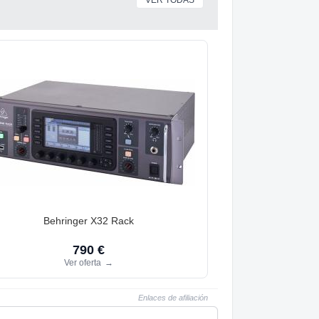
VER TODAS
Behringer X32 Rack
790 €
Ver oferta
→
Enlaces de afiliación