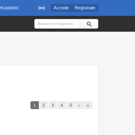

rcasonic
Accede
Regístrate
1
2
3
4
5
›
»